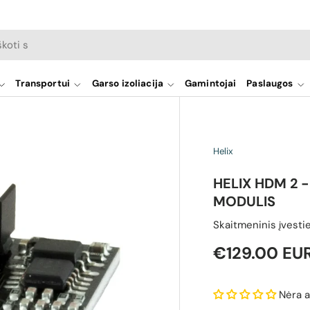
a
Transportui
Garso izoliacija
Gamintojai
Paslaugos
Helix
HELIX HDM 2 -
MODULIS
Skaitmeninis įvesti
Reguliari ka
€129.00 EU
Nėra a