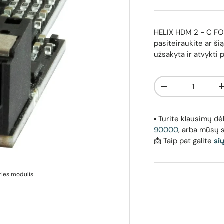
HELIX HDM 2 - C FO
pasiteiraukite ar šią
užsakyta ir atvykti 
Kiekis
Sumažinti kiekį
▪️ Turite klausimų 
90000
, arba mūsų 
📩 Taip pat galite
si
ties modulis