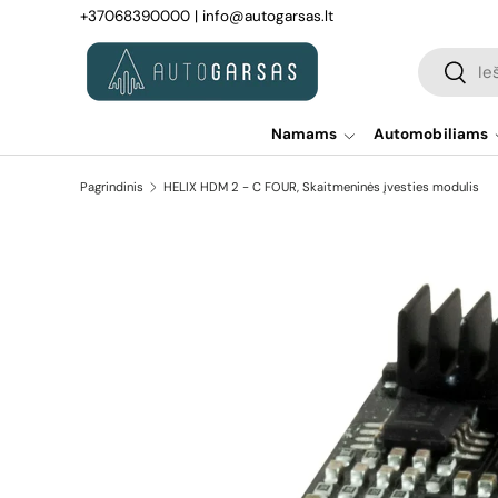
+37068390000
|
info@autogarsas.lt
Pereiti prie turinio
Paieška
Paiešk
Namams
Automobiliams
Pagrindinis
HELIX HDM 2 - C FOUR, Skaitmeninės įvesties modulis
Pereiti prie prekės informacijos