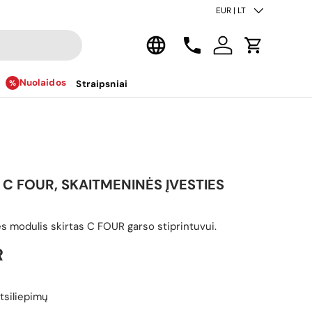
Šalis/regionas
EUR | LT
Kalba
Kontaktai
Prisijungti
Krepšelis
Nuolaidos
Straipsniai
 C FOUR, SKAITMENINĖS ĮVESTIES
es modulis skirtas C FOUR garso stiprintuvui.
ina
R
tsiliepimų