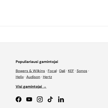
Populiariausi gamintojai
Bowers & Wilkins
·
Focal
·
Dali
·
KEF
·
Sonos
·
Helix
·
Audison
·
Hertz
Visi gamintojai →
Facebook
YouTube
Instagram
TikTok
LinkedIn