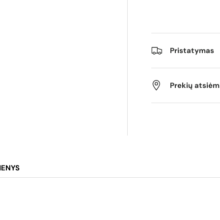
Pristatymas
Prekių atsiė
MENYS