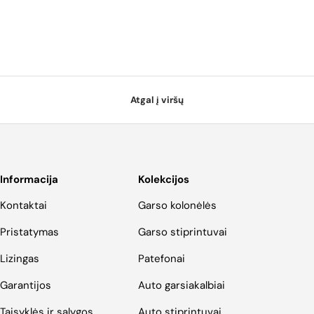
Atgal į viršų
Informacija
Kolekcijos
Kontaktai
Garso kolonėlės
Pristatymas
Garso stiprintuvai
Lizingas
Patefonai
Garantijos
Auto garsiakalbiai
Taisyklės ir sąlygos
Auto stiprintuvai