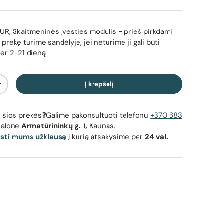
UR, Skaitmeninės įvesties modulis
- prieš pirkdami
 prekę turime sandėlyje, jei neturime ji gali būti
per 2-21 dieną.
Į krepšelį
Padidinti kiekį
dėl šios prekės❓Galime pakonsultuoti telefonu
+370 683
salone
Armatūrininkų g. 1,
Kaunas.
ųsti mums užklausą
į kurią atsakysime per
24 val.