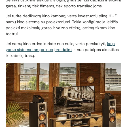
derinys užtikrina aiškius dialogus, gilius žemus dažnius ir erdvinį
garsą, tinkantį tiek filmams, tiek sporto transliacijoms.
Jei turite dedikuotą kino kambarį, verta investuoti į pilną Hi-Fi
namų kino sistemą su projektoriumi. Tokia konfigūracija leidžia
pasiekti maksimalų garso ir vaizdo efektą, artimą tikram kino
teatrui.
Jei namų kino erdvę kuriate nuo nulio, verta perskaityti,
kaip
garso sistema tampa interjero dalimi
- nuo patalpos akustikos
iki kabelių trasų.