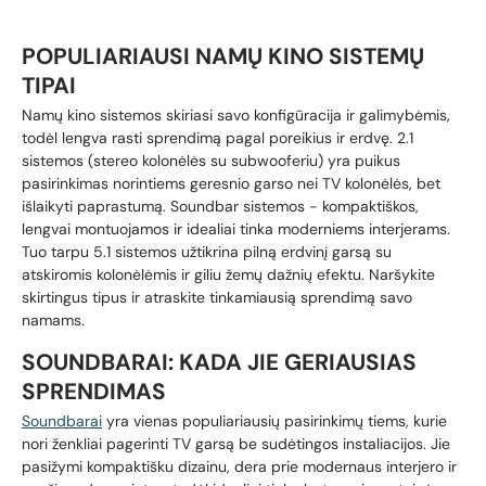
POPULIARIAUSI NAMŲ KINO SISTEMŲ
TIPAI
Namų kino sistemos skiriasi savo konfigūracija ir galimybėmis,
todėl lengva rasti sprendimą pagal poreikius ir erdvę. 2.1
sistemos (stereo kolonėlės su subwooferiu) yra puikus
pasirinkimas norintiems geresnio garso nei TV kolonėlės, bet
išlaikyti paprastumą. Soundbar sistemos - kompaktiškos,
lengvai montuojamos ir idealiai tinka moderniems interjerams.
Tuo tarpu 5.1 sistemos užtikrina pilną erdvinį garsą su
atskiromis kolonėlėmis ir giliu žemų dažnių efektu. Naršykite
skirtingus tipus ir atraskite tinkamiausią sprendimą savo
namams.
SOUNDBARAI: KADA JIE GERIAUSIAS
SPRENDIMAS
Soundbarai
yra vienas populiariausių pasirinkimų tiems, kurie
nori ženkliai pagerinti TV garsą be sudėtingos instaliacijos. Jie
pasižymi kompaktišku dizainu, dera prie modernaus interjero ir