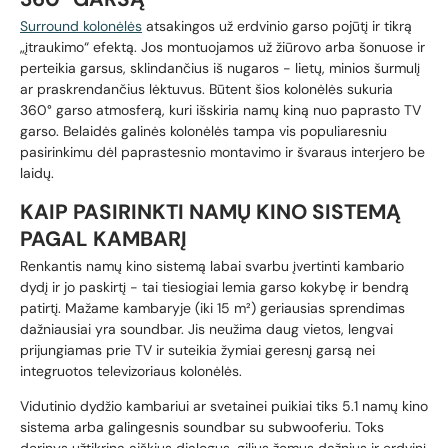
Surround kolonėlės
atsakingos už erdvinio garso pojūtį ir tikrą
„įtraukimo“ efektą. Jos montuojamos už žiūrovo arba šonuose ir
perteikia garsus, sklindančius iš nugaros - lietų, minios šurmulį
ar praskrendančius lėktuvus. Būtent šios kolonėlės sukuria
360° garso atmosferą, kuri išskiria namų kiną nuo paprasto TV
garso. Belaidės galinės kolonėlės tampa vis populiaresniu
pasirinkimu dėl paprastesnio montavimo ir švaraus interjero be
laidų.
KAIP PASIRINKTI NAMŲ KINO SISTEMĄ
PAGAL KAMBARĮ
Renkantis namų kino sistemą labai svarbu įvertinti kambario
dydį ir jo paskirtį - tai tiesiogiai lemia garso kokybę ir bendrą
patirtį. Mažame kambaryje (iki 15 m²) geriausias sprendimas
dažniausiai yra soundbar. Jis neužima daug vietos, lengvai
prijungiamas prie TV ir suteikia žymiai geresnį garsą nei
integruotos televizoriaus kolonėlės.
Vidutinio dydžio kambariui ar svetainei puikiai tiks 5.1 namų kino
sistema arba galingesnis soundbar su subwooferiu. Toks