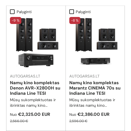
Palyginti
Palyginti
-9 %
-8 %
SOUNDBARAI
SUBWOOFERIAI
CENTRINĖS
KOLONĖLĖS
AUTOGARSAS.LT
AUTOGARSAS.LT
Namų kino komplektas
Namų kino komplektas
Denon AVR-X2800H su
Marantz CINEMA 70s su
SURROUND
GRINDINĖS
LENTYNINĖS
Indiana Line TESI
Indiana Line TESI
KOLONĖLĖS
KOLONĖLĖS
KOLONĖLĖS
Mūsų sukomplektuotas ir
Mūsų sukomplektuotas ir
išrinktas namų kino
išrinktas namų kino
komplektas Denon AVR-
komplektas Marantz CINEMA
Pardavimo kaina
Pardavimo kaina
€2,325.00 EUR
€2,386.00 EUR
Nuo
Nuo
X2800H su Indiana Line TESI
70s su Indiana Line TESI
Reguliari kaina
Reguliari kaina
2,566.00 €
2,596.00 €
serijos kolonėlėmis.
serijos kolonėlėmis.