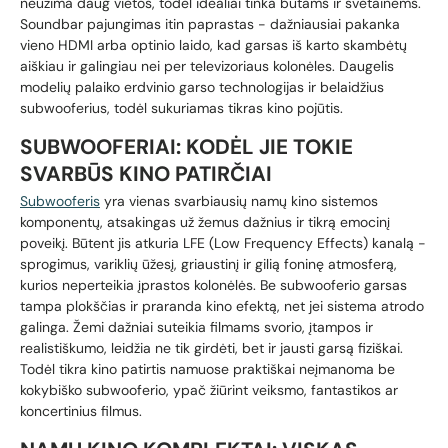
neužima daug vietos, todėl idealiai tinka butams ir svetainėms.
Soundbar pajungimas itin paprastas - dažniausiai pakanka
vieno HDMI arba optinio laido, kad garsas iš karto skambėtų
aiškiau ir galingiau nei per televizoriaus kolonėles. Daugelis
modelių palaiko erdvinio garso technologijas ir belaidžius
subwooferius, todėl sukuriamas tikras kino pojūtis.
SUBWOOFERIAI: KODĖL JIE TOKIE
SVARBŪS KINO PATIRČIAI
Subwooferis
yra vienas svarbiausių namų kino sistemos
komponentų, atsakingas už žemus dažnius ir tikrą emocinį
poveikį. Būtent jis atkuria LFE (Low Frequency Effects) kanalą -
sprogimus, variklių ūžesį, griaustinį ir gilią foninę atmosferą,
kurios neperteikia įprastos kolonėlės. Be subwooferio garsas
tampa plokščias ir praranda kino efektą, net jei sistema atrodo
galinga. Žemi dažniai suteikia filmams svorio, įtampos ir
realistiškumo, leidžia ne tik girdėti, bet ir jausti garsą fiziškai.
Todėl tikra kino patirtis namuose praktiškai neįmanoma be
kokybiško subwooferio, ypač žiūrint veiksmo, fantastikos ar
koncertinius filmus.