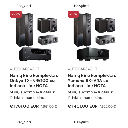
Palyginti
Palyginti
-10 %
-11 %
SIENINĖS
NAMŲ GARSO
KOLONĖLĖS
SISTEMOS
AUTOGARSAS.LT
AUTOGARSAS.LT
Namų kino komplektas
Namų kino komplektas
Onkyo TX-NR6100 su
Yamaha RX-V4A su
Indiana Line NOTA
Indiana Line NOTA
Mūsų sukomplektuotas ir
Mūsų sukomplektuotas ir
išrinktas namų kino
išrinktas namų kino
komplektas Onkyo TX-
komplektas Yamaha RX-V4A
Pardavimo kaina
Reguliari kaina
Pardavimo kaina
Reguliari kaina
€1,761.00 EUR
€1,401.00 EUR
1,961.00 €
1,572.00 €
NR6100 su Indiana Line
su Indiana Line NOTA serijos
NOTA serijos kolonėlėmis.
kolonėlėmis.
Palyginti
Palyginti