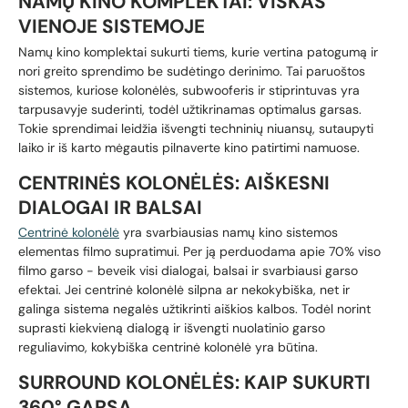
NAMŲ KINO KOMPLEKTAI: VISKAS
VIENOJE SISTEMOJE
Namų kino komplektai sukurti tiems, kurie vertina patogumą ir
nori greito sprendimo be sudėtingo derinimo. Tai paruoštos
sistemos, kuriose kolonėlės, subwooferis ir stiprintuvas yra
tarpusavyje suderinti, todėl užtikrinamas optimalus garsas.
Tokie sprendimai leidžia išvengti techninių niuansų, sutaupyti
laiko ir iš karto mėgautis pilnaverte kino patirtimi namuose.
CENTRINĖS KOLONĖLĖS: AIŠKESNI
DIALOGAI IR BALSAI
Centrinė kolonėlė
yra svarbiausias namų kino sistemos
elementas filmo supratimui. Per ją perduodama apie 70% viso
filmo garso - beveik visi dialogai, balsai ir svarbiausi garso
efektai. Jei centrinė kolonėlė silpna ar nekokybiška, net ir
galinga sistema negalės užtikrinti aiškios kalbos. Todėl norint
suprasti kiekvieną dialogą ir išvengti nuolatinio garso
reguliavimo, kokybiška centrinė kolonėlė yra būtina.
SURROUND KOLONĖLĖS: KAIP SUKURTI
360° GARSĄ