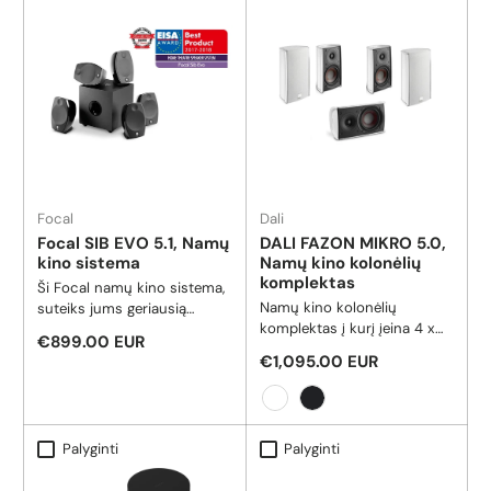
Focal
Dali
Focal SIB EVO 5.1, Namų
DALI FAZON MIKRO 5.0,
kino sistema
Namų kino kolonėlių
komplektas
Ši Focal namų kino sistema,
Namų kino kolonėlių
suteiks jums geriausią
komplektas į kurį įeina 4 x
stereo muziką bei sužadins
Reguliari kaina
€899.00 EUR
FAZON MIKRO bei 1 x FAZON
didžiausius pojūčius žiūrint
Reguliari kaina
€1,095.00 EUR
VOCAL kolonėlės.
filmus! Būkite pasirengę
gauti visiškai naują garso
patirtį, vertą kino teatrų! Ši
Balta
Juoda
pakuotė idealiai tinka
Palyginti
Palyginti
patalpoms, kurių matmenys
100-300 kv.