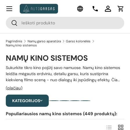
Meniu
Kalba
Pereiti prie turinio
Kontaktai
Prisijungti
Krep
Paieška
Paieška
Pagrindinis
Namų garso aparatūra
Garso kolonėlės
Namų kino sistemos
NAMŲ KINO SISTEMOS
Sukurkite tikro kino pojūtį savo namuose. Namų kino sistemos
leidžia mėgautis erdviniu, detaliu garsu, kuris sustiprina
kiekvieną filmo sceną - nuo dialogų iki įspūdingų efektų. Čia
rasite sprendimus įvairiems poreikiams: nuo paprastų ir vietą
(plačiau)
taupančių sistemų iki pilnų rinkinių su keliomis kolonėlėmis ir
žemų dažnių galia. Atraskite sistemą, kuri pavers kiekvieną
KATEGORIJOS
peržiūrą įsimintina patirtimi.
Populiariausios namų kino sistemos (449 produktų):
Sąrašas
Tinklel