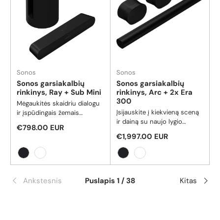
Sonos
Sonos
Sonos garsiakalbių
Sonos garsiakalbių
rinkinys, Ray + Sub Mini
rinkinys, Arc + 2x Era
300
Mėgaukitės skaidriu dialogu
Įsijauskite į kiekvieną sceną
ir įspūdingais žemais
ir dainą su naujo lygio
dažniais su šia kompaktiška
Reguliari kaina
€798.00 EUR
daugiakanaliu erdviniu garsu
garso juosta ir žemų dažnių
Reguliari kaina
€1,997.00 EUR
ir kvapą gniaužiančiu
garsiakalbiu.
realistišku erdviniu garsu.
Juoda
Balta
Juoda
Balta
Ankstesnis
Puslapis 1 / 38
Kitas