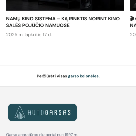
NAMŲ KINO SISTEMA – KĄ RINKTIS NORINT KINO
🎬
SALĖS POJŪČIO NAMUOSE
N
2025 m. lapkritis 17 d.
20
Peržiūrėti visas
garso kolonėles.
Garso aparatūros ekspertai nuo 1997 m.