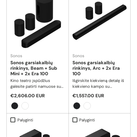
Sonos
Sonos
Sonos garsiakalbių
Sonos garsiakalbių
rinkinys, Beam + Sub
rinkinys, Arc + 2x Era
Mini + 2x Era 100
100
Kino teatro įspūdžius
Išgirskite kiekvieną detalę iš
galėsite patirti namuose su
kiekvieno kampo su
erdviniu garsu, kurį užtikrina
fenomenaliu erdviniu garsu,
Reguliari kaina
Reguliari kaina
€2,606.00 EUR
€1,557.00 EUR
kompaktiška išmanioji garso
kurį užtikrina mūsų
juosta, žemų dažnių
geriausiai parduodama
garsiakalbis ir galiniai
„Dolby Atmos“ garso juosta
Juoda
Balta
Juoda
Balta
palydoviniai garsiakalbiai.
ir pora galinių „Era 100“
Palyginti
Palyginti
garsiakalbių.