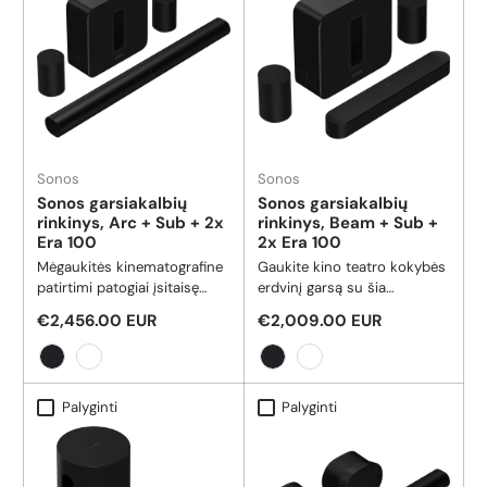
Sonos
Sonos
Sonos garsiakalbių
Sonos garsiakalbių
rinkinys, Arc + Sub + 2x
rinkinys, Beam + Sub +
Era 100
2x Era 100
Mėgaukitės kinematografine
Gaukite kino teatro kokybės
patirtimi patogiai įsitaisę
erdvinį garsą su šia
namuose su įtraukiančiu
kompaktiška išmaniąja garso
Reguliari kaina
Reguliari kaina
€2,456.00 EUR
€2,009.00 EUR
erdviniu garsu, realiu
juosta, geriausiai
erdviniu garsu ir žemais
parduodamu žemų dažnių
dažniais, kuriuos galite
garsiakalbiu ir galinga
Juoda
Balta
Juoda
Balta
pajusti.
palydovinių garsiakalbių
Palyginti
Palyginti
pora.