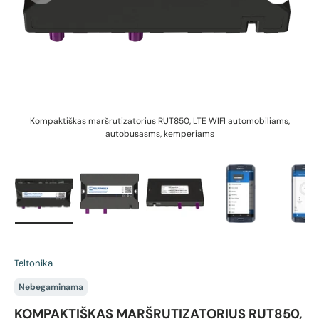
Kompaktiškas maršrutizatorius RUT850, LTE WIFI automobiliams,
autobusasms, kemperiams
Įkelti vaizdą 1 galerijos rodinyje
Įkelti vaizdą 2 galerijos rodinyje
Įkelti vaizdą 3 galerijos rodin
Įkelti vaizdą 4 g
Įk
Teltonika
Nebegaminama
KOMPAKTIŠKAS MARŠRUTIZATORIUS RUT850,