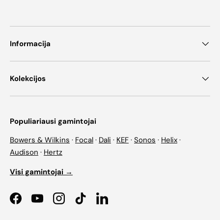
Informacija
Kolekcijos
Populiariausi gamintojai
Bowers & Wilkins
·
Focal
·
Dali
·
KEF
·
Sonos
·
Helix
·
Audison
·
Hertz
Visi gamintojai →
Facebook
YouTube
Instagram
TikTok
LinkedIn