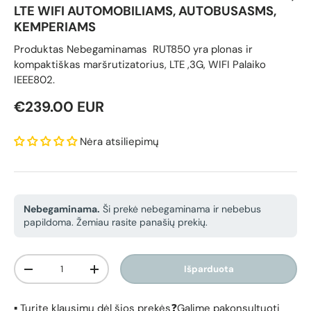
LTE WIFI AUTOMOBILIAMS, AUTOBUSASMS,
KEMPERIAMS
Produktas Nebegaminamas RUT850 yra plonas ir
kompaktiškas maršrutizatorius, LTE ,3G, WIFI Palaiko
IEEE802.
Reguliari kaina
€239.00 EUR
Nėra atsiliepimų
Nebegaminama.
Ši prekė nebegaminama ir nebebus
papildoma. Žemiau rasite panašių prekių.
Kiekis
Išparduota
Sumažinti kiekį
Padidinti kiekį
▪️ Turite klausimų dėl šios prekės❓Galime pakonsultuoti