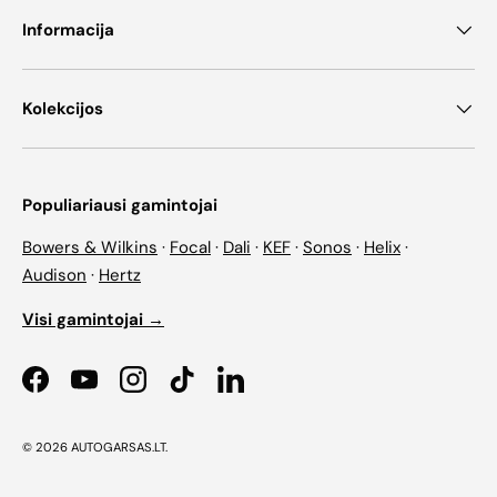
Informacija
Kolekcijos
Populiariausi gamintojai
Bowers & Wilkins
·
Focal
·
Dali
·
KEF
·
Sonos
·
Helix
·
Audison
·
Hertz
Visi gamintojai →
Facebook
YouTube
Instagram
TikTok
LinkedIn
© 2026
AUTOGARSAS.LT
.