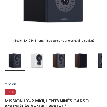
Mission LX-2 MKII, lentyninės garso kolonėlės (įvairių spalvų)
Įkelti vaizdą 1 galerijos rodinyje
Įkelti vaizdą 2 galerijos rodinyje
Įkelti vaizdą 3 galerijos rodin
Įkelti vaizdą 4 g
Įk
Mission
-30 %
MISSION LX-2 MKII, LENTYNINĖS GARSO
KOLONĖLĖS (ĮVAIRIŲ SPALVŲ)