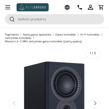
Meniu
Kalba
Pereiti prie turinio
Kontaktai
Prisijungti
Krep
Paieška
Paieška
Pagrindinis
Namų garso aparatūra
Garso kolonėlės
Hi-Fi kolonėlės
Lentyninės kolonėlės
Mission LX-2 MKII, lentyninės garso kolonėlės (įvairių spalvų)
apie
1
/
5
Pereiti prie prekės informacijos
Ankstesnis
Kitas