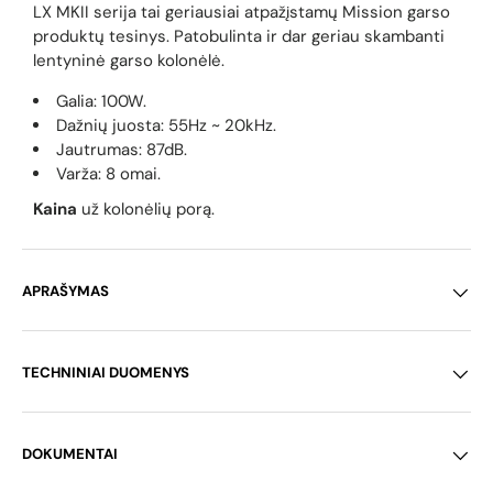
LX MKII serija tai geriausiai atpažįstamų Mission garso
produktų tesinys. Patobulinta ir dar geriau skambanti
lentyninė garso kolonėlė.
Galia: 100W.
Dažnių juosta: 55
Hz ~ 20kHz.
Jautrumas: 87dB.
Varža: 8 omai.
Kaina
už kolonėlių porą.
APRAŠYMAS
TECHNINIAI DUOMENYS
DOKUMENTAI