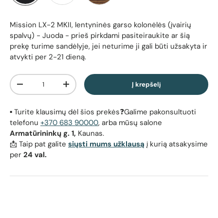
Juoda
Balta
Riešutas
Mission LX-2 MKII, lentyninės garso kolonėlės (įvairių
spalvų) - Juoda
- prieš pirkdami pasiteiraukite ar šią
prekę turime sandėlyje, jei neturime ji gali būti užsakyta ir
atvykti per 2-21 dieną.
Kiekis
Į krepšelį
Sumažinti kiekį
Padidinti kiekį
▪️ Turite klausimų dėl šios prekės❓Galime pakonsultuoti
telefonu
+370 683 90000
, arba mūsų salone
Armatūrininkų g. 1,
Kaunas.
📩 Taip pat galite
siųsti mums užklausą
į kurią atsakysime
per
24 val.