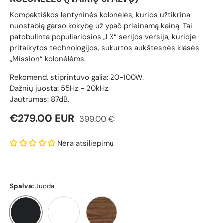
Kompaktiškos lentyninės kolonėlės, kurios užtikrina
nuostabią garso kokybę už ypač prieinamą kainą. Tai
patobulinta populiariosios „LX“ serijos versija, kurioje
pritaikytos technologijos, sukurtos aukštesnės klasės
„Mission“ kolonėlėms.
Rekomend. stiprintuvo galia: 20-100W.
Dažnių juosta: 55Hz - 20kHz.
Jautrumas: 87dB.
Reguliari kaina
Pardavimo kaina
€279.00 EUR
399.00 €
Nėra atsiliepimų
Spalva:
Juoda