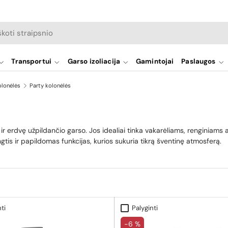
a
Transportui
Garso izoliacija
Gamintojai
Paslaugos
olonėlės
Party kolonėlės
 ir erdvę užpildančio garso. Jos idealiai tinka vakarėliams, renginiams a
tis ir papildomas funkcijas, kurios sukuria tikrą šventinę atmosferą.
ti
Palyginti
-6 %