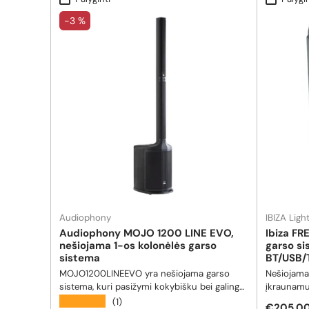
-3 %
Audiophony
IBIZA Lig
Audiophony MOJO 1200 LINE EVO,
Ibiza F
nešiojama 1-os kolonėlės garso
garso si
sistema
BT/USB
MOJO1200LINEEVO yra nešiojama garso
Nešiojama
sistema, kuri pasižymi kokybišku bei galingu
įkraunamu 
skambesiu, bei įtraukiančiais žemais
nepertrau
★★★★★
(1)
Reguliar
€205.00