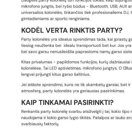
Daugelis party kolonėlių turi funkcijos tokias, kaip sujungt
mikrofono jungtis, bei ryšio būdus - Bluetooth, USB, AUX ar
universalios kolonėlės, tinkančios tiek profesionaliems DJ,
gimtadieniams ar sporto renginiams.
KODĖL VERTA RINKTIS PARTY?
Party kolonėlės yra idealus sprendimas tada, kai įprastų g
tiesiog neužtenka bei idealu transportuoti bet kur. Jos yra 
bei savo garsu nenusileidžia paprastoms namų garso si
Kitas privalumas - papildomos funkcijos, kurių dažniausiai
kolonėlėse. Tai LED apšvietimas, mikrofono jungtys. O (Blue
lengvai prijungti kitus garso šaltinius.
Jei ieškote sprendimo, kuris ne tik skambėtų garsiai, bet ir
atmosferą, party kolonėlės yra geriausias pasirinkimas.
KAIP TINKAMAI PASIRINKTI?
Renkantis party kolonėlę svarbu atsižvelgti į tai, kokio tipo 
naudojama ir kokio garso lygio tikitės. Patalpos ar lauko e
svarbiausių faktorių.