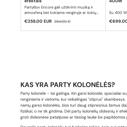
efektais
400W
PartyBox Encore gali užtikrinti muziką ir
atmosferą bet kokiame renginyje ar šokių
Su 400 W 
vakarėlyje.
technologi
Pardavimo kaina
Reguliari kaina
Pardavi
€258.00 EUR
€699.0
264.00 €
kolonėlė p
šventės sc
rankenos 
pasiimti v
Galia:
40
Grojimo 
KAS YRA PARTY KOLONĖLĖS?
Party kolonėlė - tai galinga, itin garsi kolonėlė, specialiai 
renginiams ir vietoms, kur reikalingas "stiprus" skambesys. 
namų garso kolonėlės, šios turi daug stipresnius žemus da
fiziškai, o ne tik girdima. Dėl party kolonėlių didesnių ir efe
groti didesnėse patalpose ar tiesiog lauke
be papildomos į