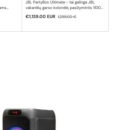
JBL PartyBox Ultimate - tai galinga JBL
lams
vakarėlių garso kolonėlė, pasižymintis 1100
W galia, erdviniu Dolby Atmos garsu ir
Pardavimo kaina
Reguliari kaina
€1,139.00 EUR
1,299.00 €
 15
įspūdingu šviesų šou.
ovimas (10
riją
vakarėlį