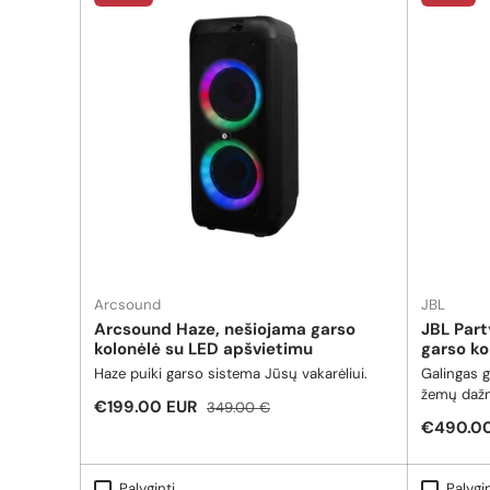
Arcsound
JBL
Arcsound Haze, nešiojama garso
JBL Par
kolonėlė su LED apšvietimu
garso ko
Haze puiki garso sistema Jūsų vakarėliui.
Galingas g
žemų dažni
Pardavimo kaina
Reguliari kaina
€199.00 EUR
349.00 €
švarius, t
Pardavi
€490.0
net ir did
aukštų daž
krištolini
Palyginti
Palygin