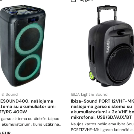
ht & Sound
IBIZA Light & Sound
REESOUND400, nešiojama
Ibiza-Sound PORT 12VHF-MKI
stema su akumuliatoriumi
nešiojama garso sistema su
/TF/RC 400W
akumuliatoriumi + 2x VHF bel
mikrofonai, USB/SD/AUX/BT
 garso sistema su didelės talpos
Naujos kartos nešiojama Ibiza So
akumuliatoriumi, kuris užtikrina
PORT12VHF-MKII garso kolonėlė s
kiamą muzikos grojimą keletą
i kaina
 EUR