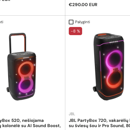
įmontuotu akumuliatoriumi, 2 belai
Reguliari kaina
€290.00 EUR
mikrofonais (1 rankiniu, 1 dedamu 
galvos) bei nuotolinio valdymo pult
ti
Palyginti
-8 %
JBL
tyBox 520, nešiojama
JBL PartyBox 720, vakarėlių 
ų kolonėlė su AI Sound Boost,
su šviesų šou ir Pro Sound, 