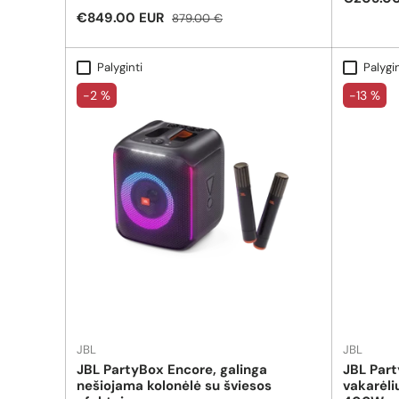
dažniais! Kaina nurodyta už 1 vnt.
valandų.
Pardavimo kaina
Reguliari kaina
€849.00 EUR
879.00 €
Palyginti
Palygin
-2 %
-13 %
JBL
JBL
JBL PartyBox Encore, galinga
JBL Par
nešiojama kolonėlė su šviesos
vakarėli