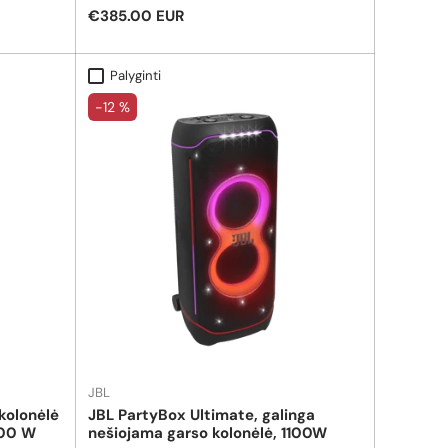
džiais
renginiuose, gatvės muzikoje, baruose,
Reguliari kaina
€385.00 EUR
ant
terasose, viešose kalbose ir kitur.
eliu.
Palyginti
-12 %
JBL
kolonėlė
JBL PartyBox Ultimate, galinga
800 W
nešiojama garso kolonėlė, 1100W