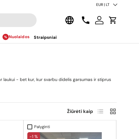
Šalis/regionas
EUR | LT
Kalba
Kontaktai
Prisijungti
Krepšelis
Nuolaidos
Straipsniai
r laukui - bet kur, kur svarbu didelis garsumas ir stiprus
Sąrašas
Tinklelis
Žiūrėti kaip
Palyginti
-1 %