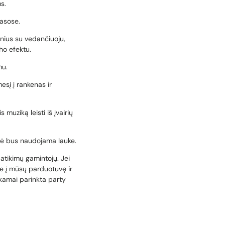
s.
asose.
ginius su vedančiuoju,
ho efektu.
mu.
esį į rankenas ir
 muziką leisti iš įvairių
nėlė bus naudojama lauke.
patikimų gamintojų. Jei
te į mūsų parduotuvę ir
nkamai parinkta party