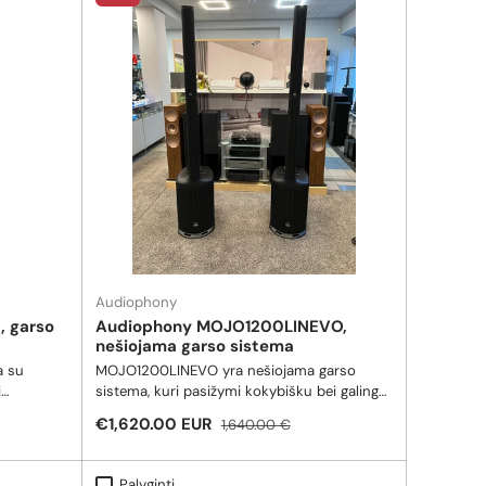
Audiophony
 garso
Audiophony MOJO1200LINEVO,
nešiojama garso sistema
a su
MOJO1200LINEVO yra nešiojama garso
i
sistema, kuri pasižymi kokybišku bei galingu
bei
skambesiu, bei įtraukiančiais žemais
Pardavimo kaina
Reguliari kaina
€1,620.00 EUR
1,640.00 €
dažniais! Kaina nurodyta už 2 vnt.
Palyginti