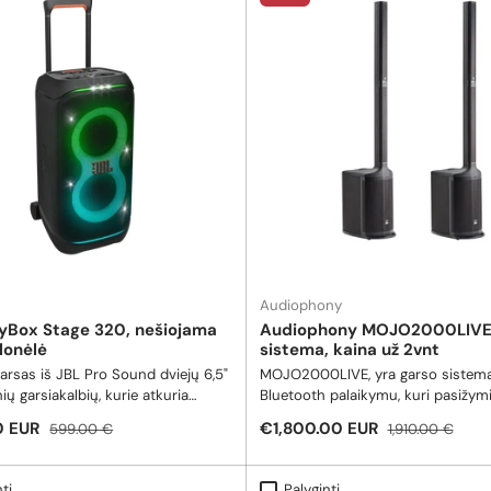
Audiophony
tyBox Stage 320, nešiojama
Audiophony MOJO2000LIVE,
lonėlė
sistema, kaina už 2vnt
arsas iš JBL Pro Sound dviejų 6,5"
MOJO2000LIVE, yra garso sistem
ų garsiakalbių, kurie atkuria
Bluetooth palaikymu, kuri pasižym
ikslius, gilius žemuosius dažnius
kokybišku bei galingu skambesiu, 
mo kaina
Reguliari kaina
Pardavimo kaina
Reguliari kaina
0 EUR
€1,800.00 EUR
599.00 €
1,910.00 €
žiausiu garsu, ir pora 25 mm
įtraukiančiais žemais dažniais! Bendra
nių garsiakalbių, kurie sukuria
dinaminė galia: 2400W.
o skaidrumo aukštų dažnių garsus.
ti
Palyginti