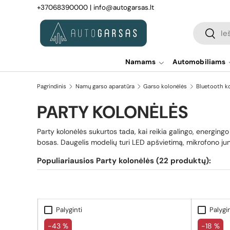
+37068390000
|
info@autogarsas.lt
Pereiti prie turinio
Paieška
Paiešk
Namams
Automobiliams
Pagrindinis
Namų garso aparatūra
Garso kolonėlės
Bluetooth k
PARTY KOLONĖLĖS
Party kolonėlės sukurtos tada, kai reikia galingo, energingo
bosas. Daugelis modelių turi LED apšvietimą, mikrofono jung
Populiariausios Party kolonėlės (22 produktų):
Palyginti
Palygin
-43 %
-18 %