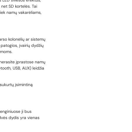
us LED šviesos efektus,
 net SD kortelės. Tai
 tiek namų vakarėliams,
arso kolonėlių ar sistemų
patogios, įvairių dydžių
stemoms.
 nerasite įprastose namų
tooth, USB, AUX) leidžia
 sukurtų įsimintiną
renginiuose ji bus
rdvės dydis yra vienas