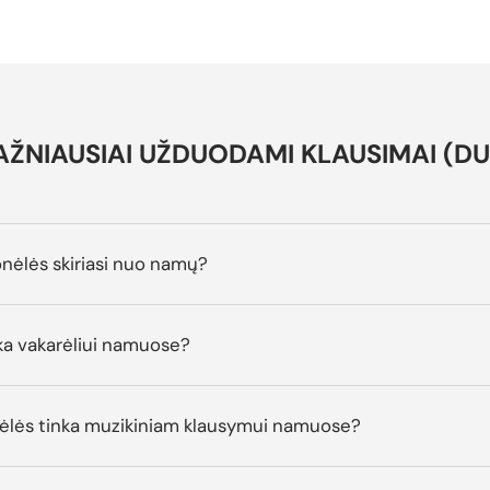
AŽNIAUSIAI UŽDUODAMI KLAUSIMAI (DU
onėlės skiriasi nuo namų?
nka vakarėliui namuose?
nėlės tinka muzikiniam klausymui namuose?