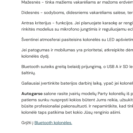
Mažesnės - tinka mažiems vakarėliams ar mažoms erdvėm
Didesnės - sodyboms, didesniems vakarėliams salėse, ter
Antras kriterijus - funkcijos. Jei planuojate karaokę ar ren
rinkitės modelius su mikrofono jungtimis ir reguliuojamu ec
Šventinei atmosferai pasiteisins kolonėlės su LED apšvieti
Jei patogumas ir mobilumas yra prioritetai, atkreipkite dėm
kolonėlės dydį.
Bluetooth suteiks greitą belaidį prijungimą, o USB A ir SD leis
šaltinių.
Galiausiai įvertinkite baterijos darbinį laiką, ypač jei kolo
Autogarso
salone rasite įvairių modelių Party kolonėlių iš 
patiems sunku nuspręsti kokios būtent Jums reikia, užsuki
būsite profesionaliai pakonsultuoti. Ir nepamirškite, kad ti
kolonėlė taps patikima bet kokio Jūsų renginio ašimi.
Grįžti į
Bluetooth kolonėles.