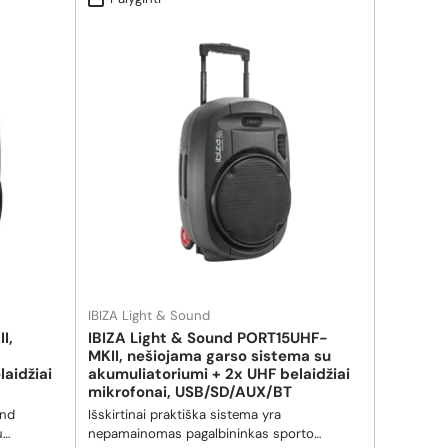
IBIZA Light & Sound
I,
IBIZA Light & Sound PORT15UHF-
MKII, nešiojama garso sistema su
aidžiai
akumuliatoriumi + 2x UHF belaidžiai
mikrofonai, USB/SD/AUX/BT
und
Išskirtinai praktiška sistema yra
u
nepamainomas pagalbininkas sporto