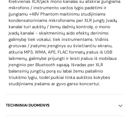
Kiekvienas XLR/jack mono kanalas su atskirai įjungiama
mikrofono / instrumento varžos lygio padėtimi ir
įjungiamu +48V Phantom maitinimu studijiniams
kondensatoriniams mikrofonams per XLR jungtį. Įvadų
kanalai turi aukštų / žemų dažnių kontrolę, o mono
įvadų kanalai - skaitmeninių aido efektų derinimo
galimybę tiek vokalui, tiek instrumentams. Vidinis
grotuvas / įrašymo įrenginys su šviečiančiu ekranu,
atkuria MP3, WMA, APE, FLAC formatų įrašus iš USB
laikmenų, galimybė prijungti ir leisti įrašus iš mobilaus
įrenginio per Bluetooth sąsają. Išvadas per XLR
balansinių jungčių porą su labai žemu pašalinio
triukšmo lygiu, todėl puikiai tinka aukštos kokybės
studijiniams įrašams ar gyvo garso koncertui.
TECHNINIAI DUOMENYS