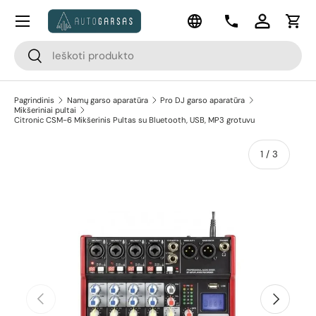
Meniu
Kalba
Pereiti prie turinio
Kontaktai
Prisijungti
Krep
Paieška
Paieška
Pagrindinis
Namų garso aparatūra
Pro DJ garso aparatūra
Mikšeriniai pultai
Citronic CSM-6 Mikšerinis Pultas su Bluetooth, USB, MP3 grotuvu
apie
1
/
3
Pereiti prie prekės informacijos
Ankstesnis
Kitas