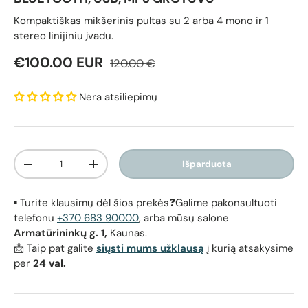
Kompaktiškas mikšerinis pultas su 2 arba 4 mono ir 1
stereo linijiniu įvadu.
Reguliari kaina
Pardavimo kaina
€100.00 EUR
120.00 €
Nėra atsiliepimų
Kiekis
Išparduota
Sumažinti kiekį
Padidinti kiekį
▪️ Turite klausimų dėl šios prekės❓Galime pakonsultuoti
telefonu
+370 683 90000
, arba mūsų salone
Armatūrininkų g. 1,
Kaunas.
📩 Taip pat galite
siųsti mums užklausą
į kurią atsakysime
per
24 val.