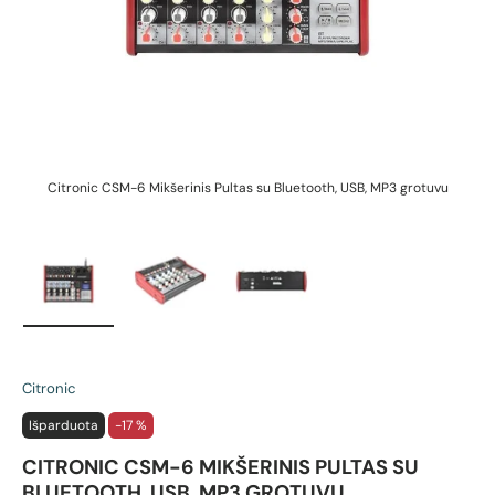
Citronic CSM-6 Mikšerinis Pultas su Bluetooth, USB, MP3 grotuvu
Įkelti vaizdą 1 galerijos rodinyje
Įkelti vaizdą 2 galerijos rodinyje
Įkelti vaizdą 3 galerijos rodin
Citronic
Išparduota
-17 %
CITRONIC CSM-6 MIKŠERINIS PULTAS SU
BLUETOOTH, USB, MP3 GROTUVU