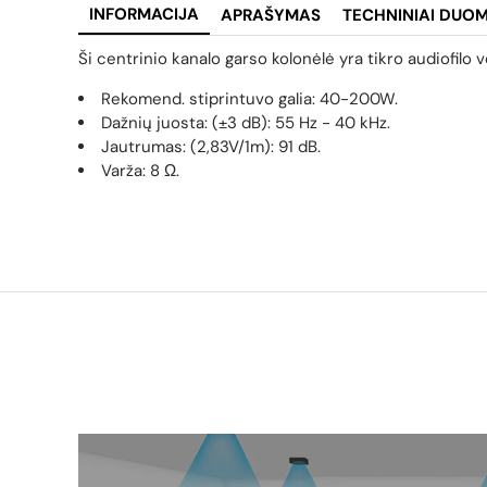
INFORMACIJA
APRAŠYMAS
TECHNINIAI DUO
Ši centrinio kanalo garso kolonėlė yra tikro audiofilo 
Rekomend. stiprintuvo galia: 40-200W.
Dažnių juosta: (±3 dB): 55 Hz - 40 kHz.
Jautrumas:
(2,83V/1m): 91 dB.
Varža: 8 Ω.