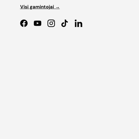
Visi gamintojai →
Facebook
YouTube
Instagram
TikTok
LinkedIn