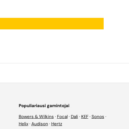
Populiariausi gamintojai
Bowers & Wilkins
·
Focal
·
Dali
·
KEF
·
Sonos
·
Helix
·
Audison
·
Hertz