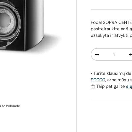
Focal SOPRA CENTER,
pasiteiraukite ar šią
užsakyta ir atvykti 
Kiekis
Sumažinti kiekį
▪️ Turite klausimų 
90000
, arba mūsų 
📩 Taip pat galite
si
rso kolonėlė