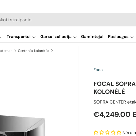
a
Transportui
Garso izoliacija
Gamintojai
Paslaugos
istemos
Centrinės kolonėlės
Focal
FOCAL SOPRA
KOLONĖLĖ
SOPRA CENTER etalo
Reguliari ka
€4,249.00 
Nėra a