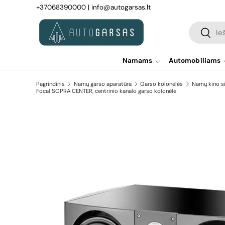
+37068390000
|
info@autogarsas.lt
Pereiti prie turinio
Paieška
Paiešk
Namams
Automobiliams
Pagrindinis
Namų garso aparatūra
Garso kolonėlės
Namų kino s
Focal SOPRA CENTER, centrinio kanalo garso kolonėlė
Pereiti prie prekės informacijos