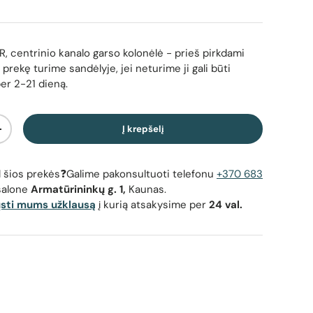
 centrinio kanalo garso kolonėlė
- prieš pirkdami
 prekę turime sandėlyje, jei neturime ji gali būti
per 2-21 dieną.
Į krepšelį
Padidinti kiekį
dėl šios prekės❓Galime pakonsultuoti telefonu
+370 683
salone
Armatūrininkų g. 1,
Kaunas.
ųsti mums užklausą
į kurią atsakysime per
24 val.