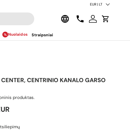
Šalis/regionas
EUR | LT
Kalba
Kontaktai
Prisijungti
Krepšelis
Nuolaidos
Straipsniai
 CENTER, CENTRINIO KANALO GARSO
ninis produktas.
ina
EUR
tsiliepimų