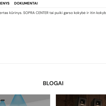
MENYS
DOKUMENTAI
vertas kūrinys.
SOPRA CENTER
tai p
uiki garso kokybė ir itin koky
BLOGAI