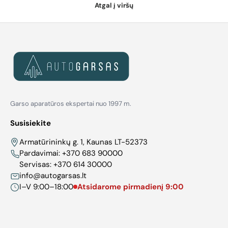
Atgal į viršų
Garso aparatūros ekspertai nuo 1997 m.
Susisiekite
Armatūrininkų g. 1, Kaunas LT-52373
Pardavimai:
+370 683 90000
Servisas:
+370 614 30000
info@autogarsas.lt
I–V 9:00–18:00
Atsidarome pirmadienį 9:00