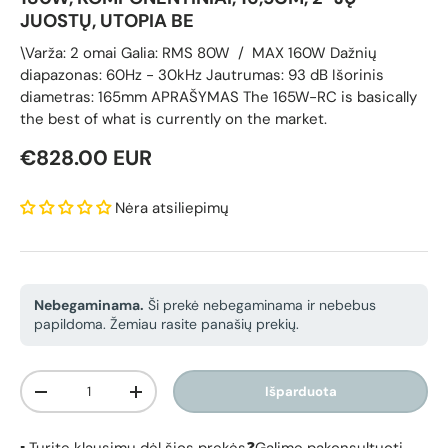
JUOSTŲ, UTOPIA BE
\Varža: 2 omai Galia: RMS 80W / MAX 160W Dažnių
diapazonas: 60Hz - 30kHz Jautrumas: 93 dB Išorinis
diametras: 165mm APRAŠYMAS The 165W-RC is basically
the best of what is currently on the market.
Reguliari kaina
€828.00 EUR
Nėra atsiliepimų
Nebegaminama.
Ši prekė nebegaminama ir nebebus
papildoma. Žemiau rasite panašių prekių.
Kiekis
Išparduota
Sumažinti kiekį
Padidinti kiekį