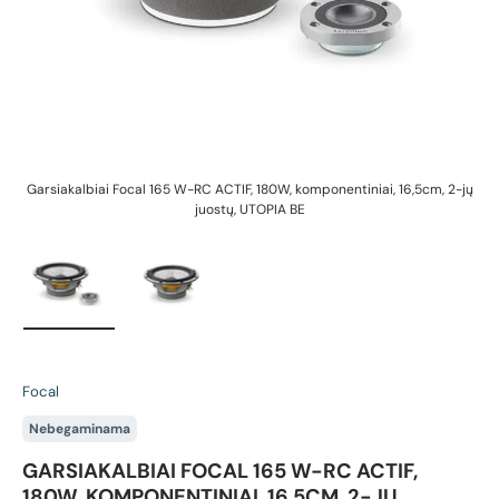
Garsiakalbiai Focal 165 W-RC ACTIF, 180W, komponentiniai, 16,5cm, 2-jų
G
juostų, UTOPIA BE
Įkelti vaizdą 1 galerijos rodinyje
Įkelti vaizdą 2 galerijos rodinyje
Focal
Nebegaminama
GARSIAKALBIAI FOCAL 165 W-RC ACTIF,
180W, KOMPONENTINIAI, 16,5CM, 2-JŲ