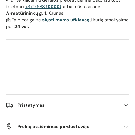
▪️ Turite klausimų dėl šios prekės❓Galime pakonsultuoti
telefonu
+370 683 90000
, arba mūsų salone
Armatūrininkų g. 1,
Kaunas.
📩 Taip pat galite
siųsti mums užklausą
į kurią atsakysime
per
24 val.
Pristatymas
Prekių atsiėmimas parduotuvėje