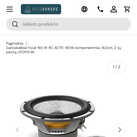
Meniu
Kalba
Pereiti prie turinio
Kontaktai
Prisijungti
Krep
Paieška
Paieška
Pagrindinis
Garsiakalbiai Focal 165 W-RC ACTIF, 180W, komponentiniai, 16,5cm, 2-jų
juostų, UTOPIA BE
apie
1
/
2
Pereiti prie prekės informacijos
Ankstesnis
Kitas