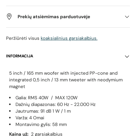
Prekių atsiėmimas parduotuvėje
Peržiūrėti visus
koaksialinius garsiakalbius.
INFORMACIJA
5 inch / 165 mm woofer with injected PP-cone and
integrated 0,5 inch / 13 mm tweeter with neodymium
magnet
Galia: RMS 40W / MAX 120W
Dažnių diapazonas: 60 Hz - 22.000 Hz
Jautrumas: 91 dB 1 W / 1 m
Varža: 4 Omai
Montavimo gylis: 58 mm
Kaina už:
2 garsiakalbius