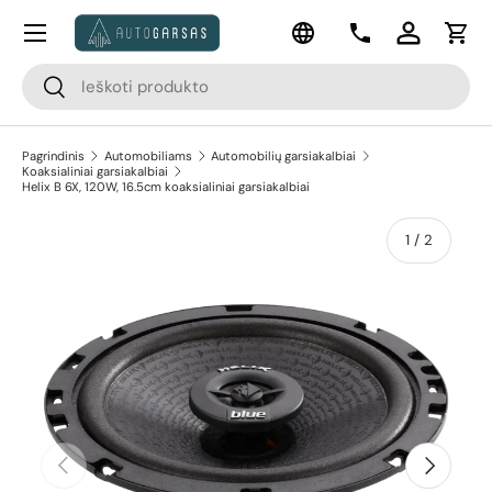
Meniu
Kalba
Pereiti prie turinio
Kontaktai
Prisijungti
Krep
Paieška
Paieška
Pagrindinis
Automobiliams
Automobilių garsiakalbiai
Koaksialiniai garsiakalbiai
Helix B 6X, 120W, 16.5cm koaksialiniai garsiakalbiai
apie
1
/
2
Pereiti prie prekės informacijos
Ankstesnis
Kitas