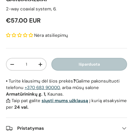
2-way coaxial system, 6.
Reguliari kaina
€57.00 EUR
Nėra atsiliepimų
Kiekis
Išparduota
Sumažinti kiekį
Padidinti kiekį
▪️ Turite klausimų dėl šios prekės❓Galime pakonsultuoti
telefonu
+370 683 90000
, arba mūsų salone
Armatūrininkų g. 1,
Kaunas.
📩 Taip pat galite
siųsti mums užklausą
į kurią atsakysime
per
24 val.
Pristatymas