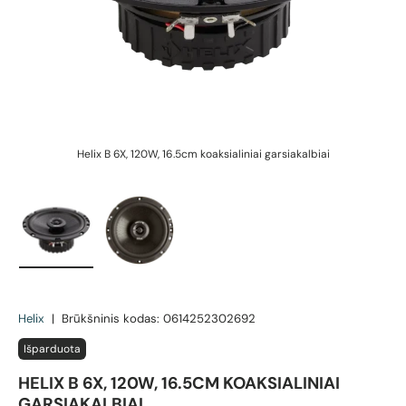
Helix B 6X, 120W, 16.5cm koaksialiniai garsiakalbiai
Įkelti vaizdą 1 galerijos rodinyje
Įkelti vaizdą 2 galerijos rodinyje
Helix
|
Brūkšninis kodas:
0614252302692
Išparduota
HELIX B 6X, 120W, 16.5CM KOAKSIALINIAI
GARSIAKALBIAI