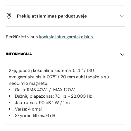
Prekių atsiėmimas parduotuvėje
Peržiūrėti visus
koaksialinius garsiakalbius.
INFORMACIJA
2-jų juostų koksialinė sistema, 5.25" / 130
mm
garsiakalbis ir 0.75" / 20 mm aukštadažnis su
neodimio magnetu.
Galia: RMS 40W / MAX 120W
Dažnių diapazonas: 70 Hz - 22.000 Hz
Jautrumas: 90 dB 1 W / 1 m
Varža: 4 omai
Skyrimo filtras: 6 dB