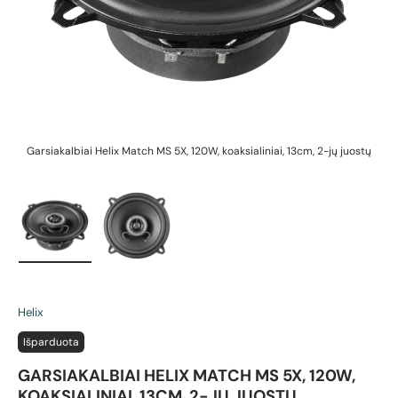
Garsiakalbiai Helix Match MS 5X, 120W, koaksialiniai, 13cm, 2-jų juostų
G
Įkelti vaizdą 1 galerijos rodinyje
Įkelti vaizdą 2 galerijos rodinyje
Helix
Išparduota
GARSIAKALBIAI HELIX MATCH MS 5X, 120W,
KOAKSIALINIAI, 13CM, 2-JŲ JUOSTŲ