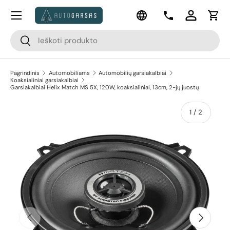
Meniu
Kalba
Pereiti prie turinio
Kontaktai
Prisijungti
Krep
Paieška
Paieška
Pagrindinis
Automobiliams
Automobilių garsiakalbiai
Koaksialiniai garsiakalbiai
Garsiakalbiai Helix Match MS 5X, 120W, koaksialiniai, 13cm, 2-jų juostų
apie
1
/
2
Pereiti prie prekės informacijos
Ankstesnis
Kitas