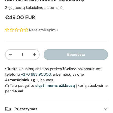
2-jų juostų koksialinė sistema, 5.
Reguliari kaina
€49.00 EUR
Nėra atsiliepimų
Kiekis
Išparduota
Sumažinti kiekį
Padidinti kiekį
▪️ Turite klausimų dėl šios prekės❓Galime pakonsultuoti
telefonu
+370 683 90000
, arba mūsų salone
Armatūrininkų g. 1,
Kaunas.
📩 Taip pat galite
siųsti mums užklausą
į kurią atsakysime
per
24 val.
Pristatymas