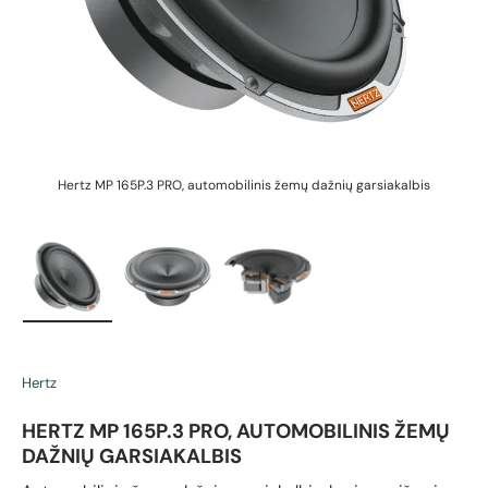
Hertz MP 165P.3 PRO, automobilinis žemų dažnių garsiakalbis
H
Įkelti vaizdą 1 galerijos rodinyje
Įkelti vaizdą 2 galerijos rodinyje
Įkelti vaizdą 3 galerijos rodin
Hertz
HERTZ MP 165P.3 PRO, AUTOMOBILINIS ŽEMŲ
DAŽNIŲ GARSIAKALBIS