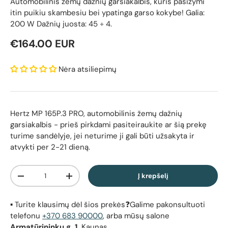
Automobilinis žemų dažnių garsiakalbis, kuris pasižymi
itin puikiu skambesiu bei ypatinga garso kokybe! Galia:
200 W Dažnių juosta: 45 ÷ 4.
Reguliari kaina
€164.00 EUR
Nėra atsiliepimų
Hertz MP 165P.3 PRO, automobilinis žemų dažnių
garsiakalbis
- prieš pirkdami pasiteiraukite ar šią prekę
turime sandėlyje, jei neturime ji gali būti užsakyta ir
atvykti per 2-21 dieną.
Kiekis
Į krepšelį
Sumažinti kiekį
Padidinti kiekį
▪️ Turite klausimų dėl šios prekės❓Galime pakonsultuoti
telefonu
+370 683 90000
, arba mūsų salone
Armatūrininkų g. 1,
Kaunas.