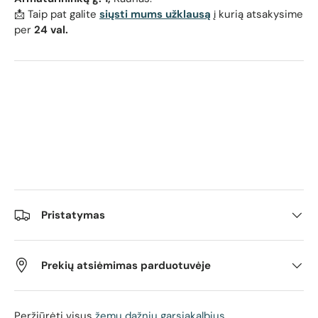
📩 Taip pat galite
siųsti mums užklausą
į kurią atsakysime
per
24 val.
Pristatymas
Prekių atsiėmimas parduotuvėje
Peržiūrėti visus
žemų dažnių garsiakalbius.