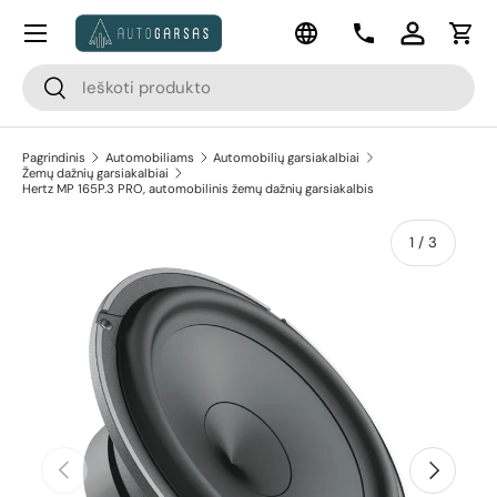
Meniu
Kalba
Pereiti prie turinio
Kontaktai
Prisijungti
Krep
Paieška
Paieška
Pagrindinis
Automobiliams
Automobilių garsiakalbiai
Žemų dažnių garsiakalbiai
Hertz MP 165P.3 PRO, automobilinis žemų dažnių garsiakalbis
apie
1
/
3
Pereiti prie prekės informacijos
Ankstesnis
Kitas