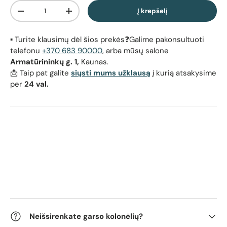
Kiekis
Į krepšelį
Sumažinti kiekį
Padidinti kiekį
▪️ Turite klausimų dėl šios prekės❓Galime pakonsultuoti
telefonu
+370 683 90000
, arba mūsų salone
Armatūrininkų g. 1,
Kaunas.
📩 Taip pat galite
siųsti mums užklausą
į kurią atsakysime
per
24 val.
Neišsirenkate garso kolonėlių?