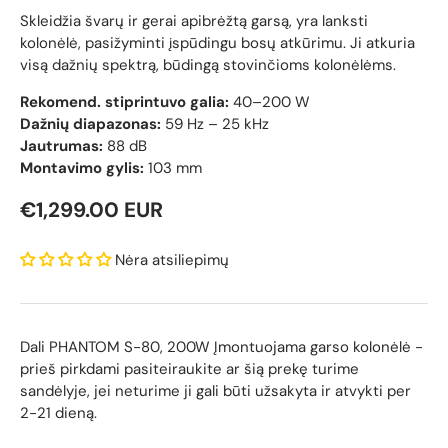
Skleidžia švarų ir gerai apibrėžtą garsą, yra lanksti
kolonėlė, pasižyminti įspūdingu bosų atkūrimu. Ji atkuria
visą dažnių spektrą, būdingą stovinčioms kolonėlėms.
Rekomend. stiprintuvo galia:
40–200 W
Dažnių diapazonas:
59 Hz – 25 kHz
Jautrumas:
88 dB
Montavimo gylis:
103 mm
Reguliari kaina
€1,299.00 EUR
Nėra atsiliepimų
Dali PHANTOM S-80, 200W Įmontuojama garso kolonėlė
-
prieš pirkdami pasiteiraukite ar šią prekę turime
sandėlyje, jei neturime ji gali būti užsakyta ir atvykti per
2-21 dieną.