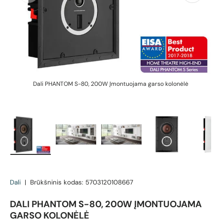
Dali PHANTOM S-80, 200W Įmontuojama garso kolonėlė
Įkelti vaizdą 1 galerijos rodinyje
Įkelti vaizdą 2 galerijos rodinyje
Įkelti vaizdą 3 galerijos rodin
Įkelti vaizdą 4 g
Įk
Dali
|
Brūkšninis kodas:
5703120108667
DALI PHANTOM S-80, 200W ĮMONTUOJAMA
GARSO KOLONĖLĖ