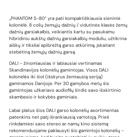
„PHANTOM S-80“ yra pati kompaktiškiausia sieniniė
kolonėlė. 8 colių žemųjų dažnių / vidutinės klasės žemų
dažnių garsiakalbis, veikiantis kartu su pasukamu
hibridiniu aukštų dažnių garsiakalbių moduliu, užtikrina
aiškų ir tiksliai apibrėžtą garso atkūrimą, įskaitant
stebėtiną žemųjų dažnių garsą.
DALI - žinomiausias ir labiausiai vertinamas
Skandinavijos kolonėlių gamintojas. Visos DALI
kolonėlės iki šiol (išskyrus žemiausią seriją)
gaminamos Danijoje. Per 30 gamybos metų šis
gamintojas užkariavo audiofilų širdis savo išskirtinio
skambesio ir kokybės gaminiais.
Labai platus šios DALI garso kolonėlių asortimentas
patenkins net patį išrankiausią vartotoją. Prieš
rinkdamiesi savo stereo ar namų kino sistemą
rekomenduojame paklausyti šio gamintojo kolonėlių -