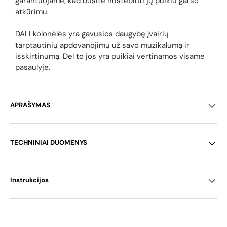
garantuojame, kad busite nustebinti jų puikiu garso
atkūrimu.
DALI kolonėlės yra gavusios daugybę įvairių
tarptautinių apdovanojimų už savo muzikalumą ir
išskirtinumą. Dėl to jos yra puikiai vertinamos visame
pasaulyje.
APRAŠYMAS
TECHNINIAI DUOMENYS
Instrukcijos