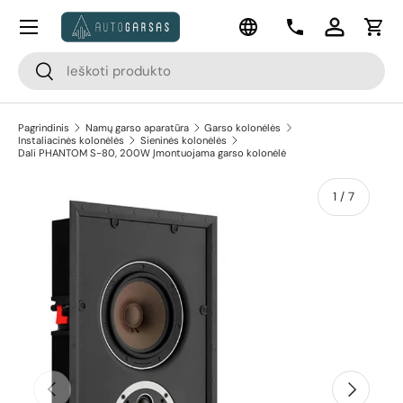
Meniu
Kalba
Pereiti prie turinio
Kontaktai
Prisijungti
Krep
Paieška
Paieška
Pagrindinis
Namų garso aparatūra
Garso kolonėlės
Instaliacinės kolonėlės
Sieninės kolonėlės
Dali PHANTOM S-80, 200W Įmontuojama garso kolonėlė
apie
1
/
7
Pereiti prie prekės informacijos
Ankstesnis
Kitas