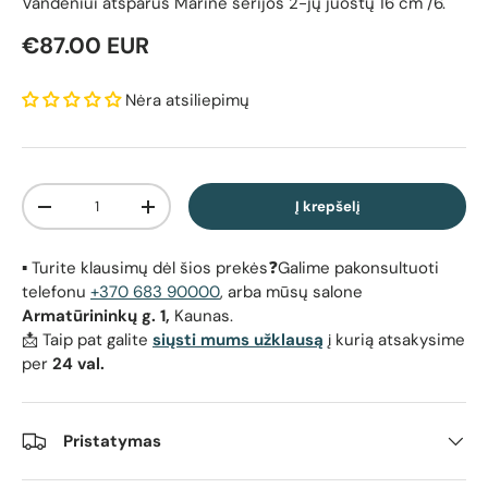
Vandeniui atsparūs Marine serijos 2-jų juostų 16 cm /6.
Reguliari kaina
€87.00 EUR
Nėra atsiliepimų
Kiekis
Į krepšelį
Sumažinti kiekį
Padidinti kiekį
▪️ Turite klausimų dėl šios prekės❓Galime pakonsultuoti
telefonu
+370 683 90000
, arba mūsų salone
Armatūrininkų g. 1,
Kaunas.
📩 Taip pat galite
siųsti mums užklausą
į kurią atsakysime
per
24 val.
Pristatymas