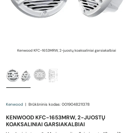
Kenwood KFC-1653MRW, 2-juostų koaksaliniai garsiakalbiai
K
Įkelti vaizdą 1 galerijos rodinyje
Įkelti vaizdą 2 galerijos rodinyje
Kenwood
|
Brūkšninis kodas:
0019048211378
KENWOOD KFC-1653MRW, 2-JUOSTŲ
KOAKSALINIAI GARSIAKALBIAI