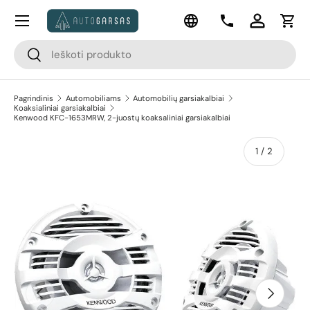
Meniu
Kalba
Pereiti prie turinio
Kontaktai
Prisijungti
Krep
Paieška
Paieška
Pagrindinis
Automobiliams
Automobilių garsiakalbiai
Koaksialiniai garsiakalbiai
Kenwood KFC-1653MRW, 2-juostų koaksaliniai garsiakalbiai
apie
1
/
2
Pereiti prie prekės informacijos
Ankstesnis
Kitas