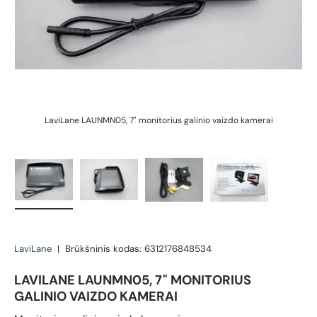
LaviLane LAUNMN05, 7" monitorius galinio vaizdo kamerai
Įkelti vaizdą 1 galerijos rodinyje
Įkelti vaizdą 2 galerijos rodinyje
Įkelti vaizdą 3 galerijos rodin
Įkelti vaizdą 4 g
LaviLane
|
Brūkšninis kodas:
6312176848534
LAVILANE LAUNMN05, 7" MONITORIUS
GALINIO VAIZDO KAMERAI