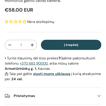
Monitorius galinio vaizdo kamerai.
Reguliari kaina
€58.00 EUR
Nėra atsiliepimų
Kiekis
Į krepšelį
Sumažinti kiekį
Padidinti kiekį
▪️ Turite klausimų dėl šios prekės❓Galime pakonsultuoti
telefonu
+370 683 90000
, arba mūsų salone
Armatūrininkų g. 1,
Kaunas.
📩 Taip pat galite
siųsti mums užklausą
į kurią atsakysime
per
24 val.
Pristatymas