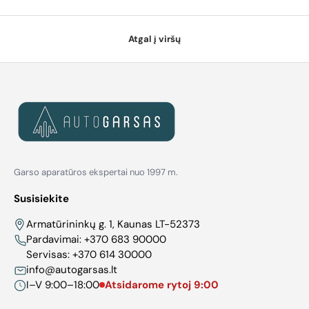
Atgal į viršų
Garso aparatūros ekspertai nuo 1997 m.
Susisiekite
Armatūrininkų g. 1, Kaunas LT-52373
Pardavimai:
+370 683 90000
Servisas:
+370 614 30000
info@autogarsas.lt
I–V 9:00–18:00
Atsidarome rytoj 9:00