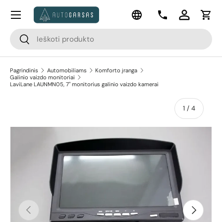
Meniu
Kalba
Pereiti prie turinio
Kontaktai
Prisijungti
Krep
Paieška
Paieška
Pagrindinis
Automobiliams
Komforto įranga
Galinio vaizdo monitoriai
LaviLane LAUNMN05, 7" monitorius galinio vaizdo kamerai
apie
1
/
4
Pereiti prie prekės informacijos
Ankstesnis
Kitas