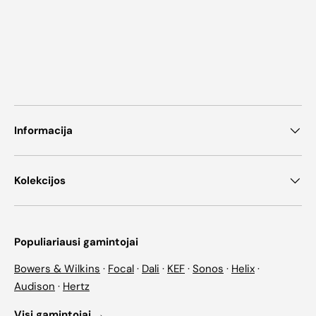
Informacija
Kolekcijos
Populiariausi gamintojai
Bowers & Wilkins
·
Focal
·
Dali
·
KEF
·
Sonos
·
Helix
·
Audison
·
Hertz
Visi gamintojai →