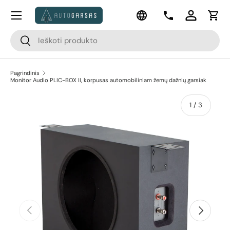
Meniu
Kalba
Pereiti prie turinio
Kontaktai
Prisijungti
Krep
Paieška
Paieška
Pagrindinis
Monitor Audio PLIC-BOX II, korpusas automobiliniam žemų dažnių garsiak
apie
1
/
3
Pereiti prie prekės informacijos
Ankstesnis
Kitas