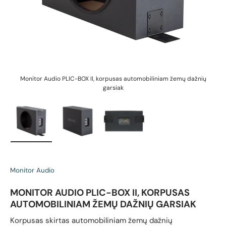
Monitor Audio PLIC-BOX II, korpusas automobiliniam žemų dažnių
garsiak
Įkelti vaizdą 1 galerijos rodinyje
Įkelti vaizdą 2 galerijos rodinyje
Įkelti vaizdą 3 galerijos rodin
Monitor Audio
MONITOR AUDIO PLIC-BOX II, KORPUSAS
AUTOMOBILINIAM ŽEMŲ DAŽNIŲ GARSIAK
Korpusas skirtas automobiliniam žemų dažnių