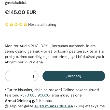
garsiakalbiui.
Reguliari kaina
€145.00 EUR
Nėra atsiliepimų
Monitor Audio PLIC-BOX II, korpusas automobiliniam
žemų dažnių garsiak
- prieš pirkdami pasiteiraukite ar šią
prekę turime sandėlyje, jei neturime ji gali būti užsakyta ir
atvykti per 2-21 dieną.
Kiekis
Į krepšelį
Sumažinti kiekį
Padidinti kiekį
▪️ Turite klausimų dėl šios prekės❓Galime pakonsultuoti
telefonu
+370 683 90000
, arba mūsų salone
Armatūrininkų g. 1,
Kaunas.
📩 Taip pat galite
siųsti mums užklausą
į kurią atsakysime