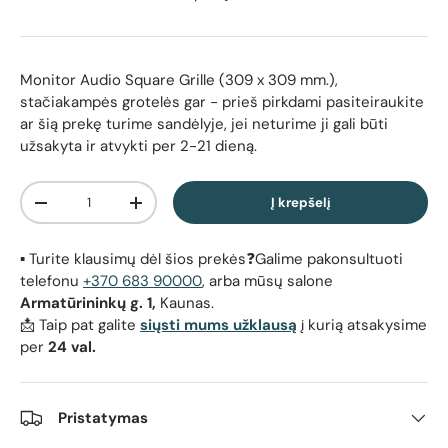
Monitor Audio Square Grille (309 x 309 mm.),
stačiakampės grotelės gar
- prieš pirkdami pasiteiraukite
ar šią prekę turime sandėlyje, jei neturime ji gali būti
užsakyta ir atvykti per 2-21 dieną.
Kiekis
Į krepšelį
Sumažinti kiekį
Padidinti kiekį
▪️ Turite klausimų dėl šios prekės❓Galime pakonsultuoti
telefonu
+370 683 90000
, arba mūsų salone
Armatūrininkų g. 1,
Kaunas.
📩 Taip pat galite
siųsti mums užklausą
į kurią atsakysime
per
24 val.
Pristatymas