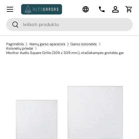
Meniu
Kalba
Pereiti prie turinio
Kontaktai
Prisijungti
Krep
Paieška
Paieška
Pagrindinis
Namų garso aparatūra
Garso kolonėlės
Kolonėlių priedai
Monitor Audio Square Grille (309 x 309 mm.), stačiakampės grotelės gar
Pereiti prie prekės informacijos