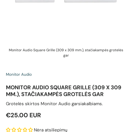
Monitor Audio Square Grille (309 x 309 mm.), stačiakampės grotelės
gar
Monitor Audio
MONITOR AUDIO SQUARE GRILLE (309 X 309
MM.), STAČIAKAMPĖS GROTELĖS GAR
Grotelės skirtos Monitor Audio garsiakalbiams.
Reguliari kaina
€25.00 EUR
Nėra atsiliepimų