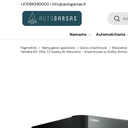
+37068390000
|
info@autogarsas.lt
Pereiti prie turinio
Paieška
Paiešk
Namams
Automobiliams
Pagrindinis
Namų garso aparatūra
Garso stiprintuvai
Resyveriai 
Yamaha RX-V6A, 7.2 kanalų AV Resyveris - Stiprintuvas su Dolby Atmos
Pereiti prie prekės informacijos