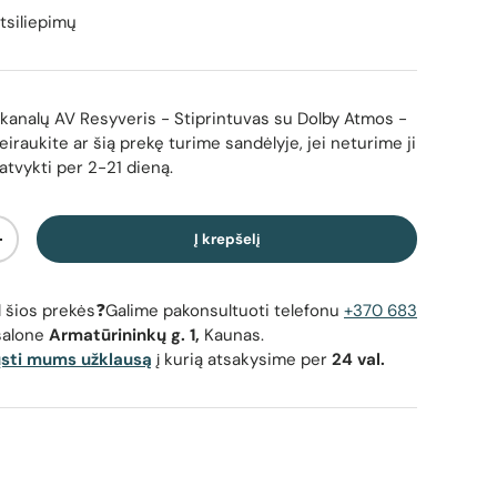
tsiliepimų
kanalų AV Resyveris - Stiprintuvas su Dolby Atmos
-
eiraukite ar šią prekę turime sandėlyje, jei neturime ji
 atvykti per 2-21 dieną.
Į krepšelį
Padidinti kiekį
dėl šios prekės❓Galime pakonsultuoti telefonu
+370 683
salone
Armatūrininkų g. 1,
Kaunas.
ųsti mums užklausą
į kurią atsakysime per
24 val.
 - Stiprintuvas su Dolby Atmos - Imtuvas su nuotolinio valdymo
Yamaha RX-
pultu ir antena