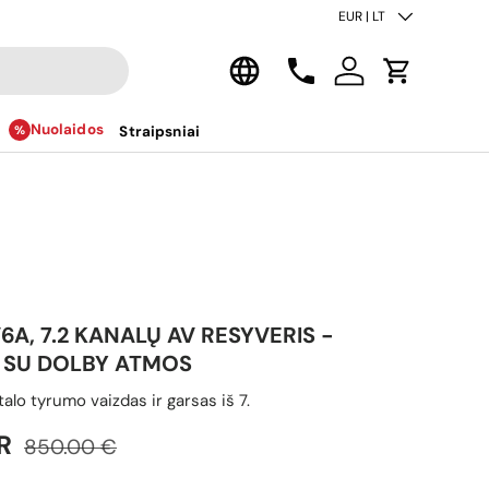
Šalis/regionas
EUR | LT
Kalba
Kontaktai
Prisijungti
Krepšelis
Nuolaidos
Straipsniai
A, 7.2 KANALŲ AV RESYVERIS -
S SU DOLBY ATMOS
lo tyrumo vaizdas ir garsas iš 7.
Reguliari kaina
kaina
UR
850.00 €