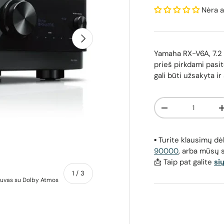
Nėra a
Kitas
Yamaha RX-V6A, 7.2 
prieš pirkdami pasit
gali būti užsakyta ir
Kiekis
Sumažinti kiekį
▪️ Turite klausimų 
90000
, arba mūsų 
📩 Taip pat galite
si
apie
1
/
3
tuvas su Dolby Atmos
Yamaha RX-V6A, 7.2 kanalų AV Resyveris