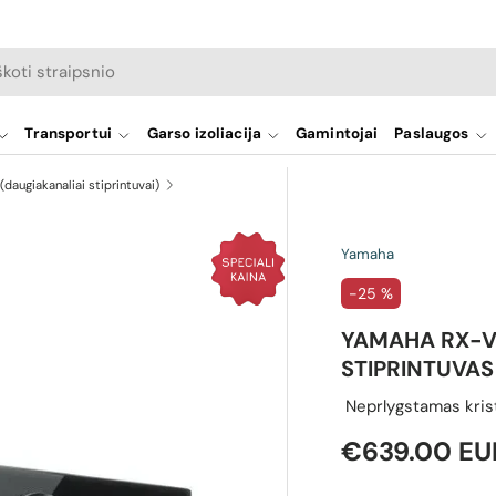
a
Transportui
Garso izoliacija
Gamintojai
Paslaugos
(daugiakanaliai stiprintuvai)
Yamaha
-25 %
YAMAHA RX-V6
STIPRINTUVA
Neprlygstamas krista
Pardavimo 
€639.00 E