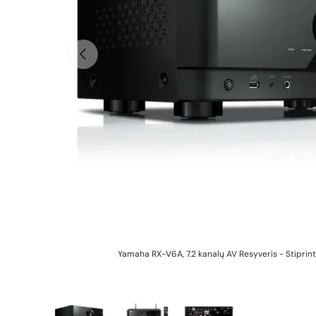
Ankstesnis
Yamaha RX-V6A, 7.2 kanalų AV Resyveris - Stiprin