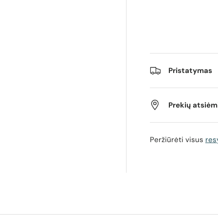
os rodinyje
Pristatymas
Prekių atsiė
Peržiūrėti visus
res