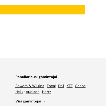
Populiariausi gamintojai
Bowers & Wilkins
·
Focal
·
Dali
·
KEF
·
Sonos
·
Helix
·
Audison
·
Hertz
Visi gamintojai →