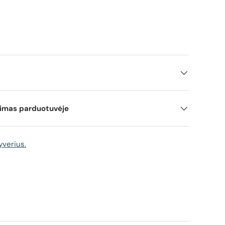
mimas parduotuvėje
yverius.