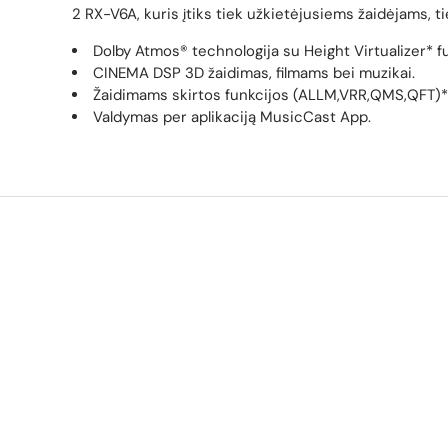
2 RX-V6A, kuris įtiks tiek užkietėjusiems žaidėjams, ti
Dolby Atmos® technologija su Height Virtualizer* fu
CINEMA DSP 3D žaidimas, filmams bei muzikai.
Žaidimams skirtos funkcijos (ALLM,VRR,QMS,QFT)*
Valdymas per aplikaciją MusicCast App.