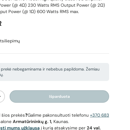
 Power (@ 4Ω) 230 Watts RMS Output Power (@ 2Ω)
put Power (@ 1Ω) 600 Watts RMS max.
ina
R
tsiliepimų
 prekė nebegaminama ir nebebus papildoma. Žemiau
ų.
Išparduota
Padidinti kiekį
Ground Zero GZIA 1.600HPX-II, 700W - galinė panelė su jungtimis
1 kanalo A
ir saugikliais
dėl šios prekės❓Galime pakonsultuoti telefonu
+370 683
salone
Armatūrininkų g. 1,
Kaunas.
ųsti mums užklausą
į kurią atsakysime per
24 val.