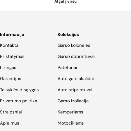
Atgal į viršų
Informacija
Kolekcijos
Kontaktai
Garso kolonėlės
Pristatymas
Garso stiprintuvai
Lizingas
Patefonai
Garantijos
Auto garsiakalbiai
Taisyklės ir sąlygos
Auto stiprintuvai
Privatumo politika
Garso izoliacija
Straipsniai
Kemperiams
Apie mus
Motociklams