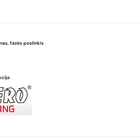
as, fazės poslinkis
kcija