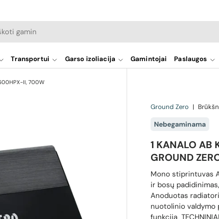
a
Transportui
Garso izoliacija
Gamintojai
Paslaugos
1.600HPX-II, 700W
Ground Zero
|
Brūkšn
Nebegaminama
1 KANALO AB 
GROUND ZERO 
Mono stiprintuvas 
ir bosų padidinimas,
Anoduotas radiator
nuotolinio valdymo 
funkcija TECHNINIAI