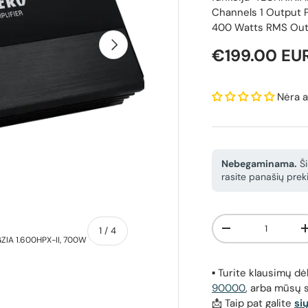
Channels 1 Output
400 Watts RMS Out
Kitas
Reguliari ka
€199.00 EU
Nėra a
Nebegaminama.
Ši
rasite panašių preki
Kiekis
apie
1
/
4
Sumažinti kiekį
GZIA 1.600HPX-II, 700W
1 kanalo AB klasės garso stiprintuvas 
▪️ Turite klausimų 
90000
, arba mūsų 
📩 Taip pat galite
si