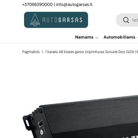
+37068390000
|
info@autogarsas.lt
Pereiti prie turinio
Paieška
Paiešk
Namams
Automobiliams
Pagrindinis
1 kanalo AB klasės garso stiprintuvas Ground Zero GZIA 
Pereiti prie prekės informacijos