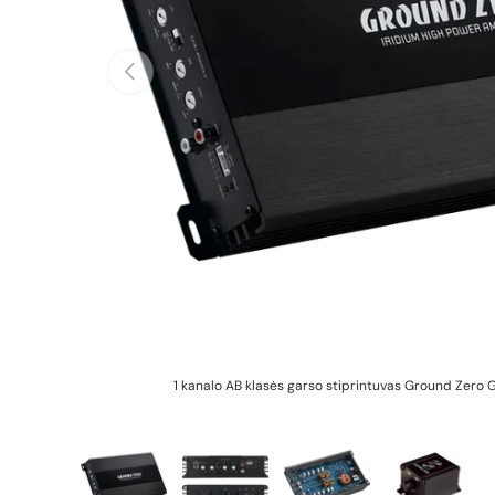
Ankstesnis
1 kanalo AB klasės garso stiprintuvas Ground Zero 