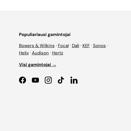
Populiariausi gamintojai
Bowers & Wilkins
·
Focal
·
Dali
·
KEF
·
Sonos
·
Helix
·
Audison
·
Hertz
Visi gamintojai →
Facebook
YouTube
Instagram
TikTok
LinkedIn