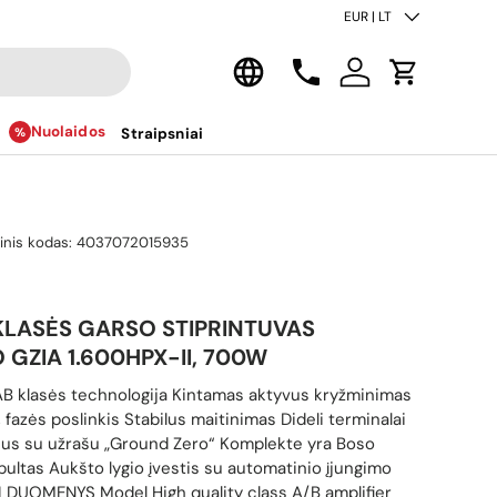
Šalis/regionas
EUR | LT
Kalba
Kontaktai
Prisijungti
Krepšelis
Nuolaidos
Straipsniai
inis kodas:
4037072015935
KLASĖS GARSO STIPRINTUVAS
GZIA 1.600HPX-II, 700W
AB klasės technologija Kintamas aktyvus kryžminimas
 fazės poslinkis Stabilus maitinimas Dideli terminalai
ius su užrašu „Ground Zero“ Komplekte yra Boso
pultas Aukšto lygio įvestis su automatinio įjungimo
 DUOMENYS Model High quality class A/B amplifier