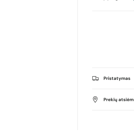
os rodinyje
izdą 4 galerijos rodinyje
Pristatymas
Prekių atsiė