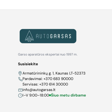
Garso aparatūros ekspertai nuo 1997 m.
Susisiekite
Armatūrininkų g. 1, Kaunas LT-52373
Pardavimai:
+370 683 90000
Servisas:
+370 614 30000
info@autogarsas.lt
I–V 9:00–18:00
Šiuo metu dirbame