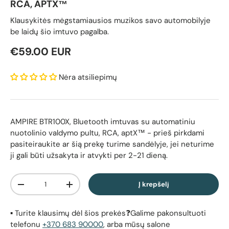
RCA, APTX™
Klausykitės mėgstamiausios muzikos savo automobilyje
be laidų šio imtuvo pagalba.
Reguliari kaina
€59.00 EUR
Nėra atsiliepimų
AMPIRE BTR100X, Bluetooth imtuvas su automatiniu
nuotolinio valdymo pultu, RCA, aptX™
- prieš pirkdami
pasiteiraukite ar šią prekę turime sandėlyje, jei neturime
ji gali būti užsakyta ir atvykti per 2-21 dieną.
Kiekis
Į krepšelį
Sumažinti kiekį
Padidinti kiekį
▪️ Turite klausimų dėl šios prekės❓Galime pakonsultuoti
telefonu
+370 683 90000
, arba mūsų salone