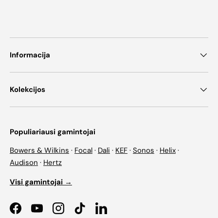
Informacija
Kolekcijos
Populiariausi gamintojai
Bowers & Wilkins
·
Focal
·
Dali
·
KEF
·
Sonos
·
Helix
·
Audison
·
Hertz
Visi gamintojai →
Facebook
YouTube
Instagram
TikTok
LinkedIn