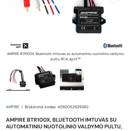
AMPIRE BTR100X, Bluetooth imtuvas su automatiniu nuotolinio valdymo
A
pultu, RCA, aptX™
Įkelti vaizdą 1 galerijos rodinyje
Įkelti vaizdą 2 galerijos rodinyje
Įkelti vaizdą 3 galerijos rodin
AMPIRE
|
Brūkšninis kodas:
4260052639382
AMPIRE BTR100X, BLUETOOTH IMTUVAS SU
AUTOMATINIU NUOTOLINIO VALDYMO PULTU,