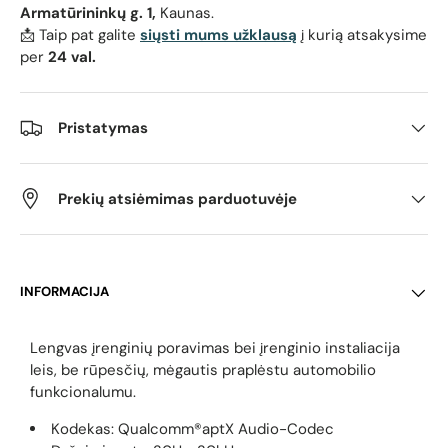
Armatūrininkų g. 1,
Kaunas.
📩 Taip pat galite
siųsti mums užklausą
į kurią atsakysime
per
24 val.
Pristatymas
Prekių atsiėmimas parduotuvėje
INFORMACIJA
Lengvas įrenginių poravimas bei įrenginio instaliacija
leis, be rūpesčių, mėgautis praplėstu automobilio
funkcionalumu.
Kodekas: Qualcomm®aptX Audio-Codec