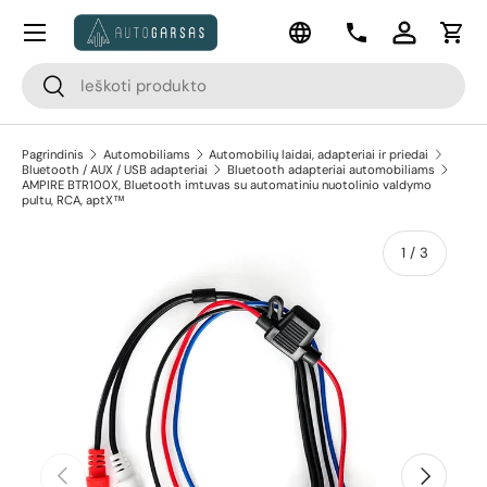
Meniu
Kalba
Pereiti prie turinio
Kontaktai
Prisijungti
Krep
Paieška
Paieška
Pagrindinis
Automobiliams
Automobilių laidai, adapteriai ir priedai
Bluetooth / AUX / USB adapteriai
Bluetooth adapteriai automobiliams
AMPIRE BTR100X, Bluetooth imtuvas su automatiniu nuotolinio valdymo
pultu, RCA, aptX™
apie
1
/
3
Pereiti prie prekės informacijos
Ankstesnis
Kitas