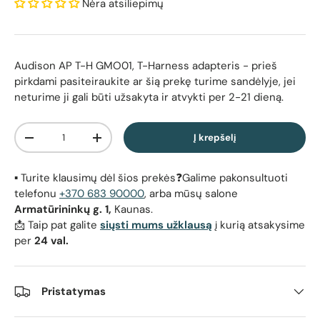
Nėra atsiliepimų
Audison AP T-H GMO01, T-Harness adapteris
- prieš
pirkdami pasiteiraukite ar šią prekę turime sandėlyje, jei
neturime ji gali būti užsakyta ir atvykti per 2-21 dieną.
Kiekis
Į krepšelį
Sumažinti kiekį
Padidinti kiekį
▪️ Turite klausimų dėl šios prekės❓Galime pakonsultuoti
telefonu
+370 683 90000
, arba mūsų salone
Armatūrininkų g. 1,
Kaunas.
📩 Taip pat galite
siųsti mums užklausą
į kurią atsakysime
per
24 val.
Pristatymas