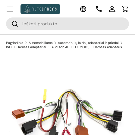
Meniu
Kalba
Pereiti prie turinio
Kontaktai
Prisijungti
Krep
Paieška
Paieška
Pagrindinis
Automobiliams
Automobilių laidai, adapteriai ir priedai
ISO, T-Harness adapteriai
Audison AP T-H GMO01, T-Harness adapteris
Pereiti prie prekės informacijos