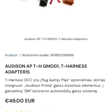
Audison AP T-H GMO01, T-Harness adapteris
Audison
|
Brūkšninis kodas:
8018823116886
AUDISON AP T-H GMO01, T-HARNESS
ADAPTERIS
T-Harness DCC yra „Plug &amp; Play“ sprendimas, skirtas
integruoti „Audison Prima“ garso sistemos elementus į
gamyklinę "GM" koncerno automobilių garso sistemą.
Reguliari kaina
€49.00 EUR