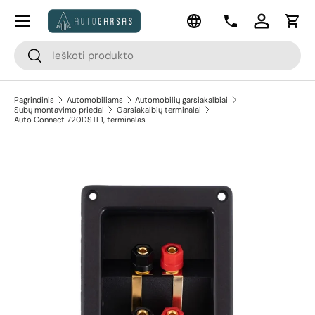
Meniu
Kalba
Pereiti prie turinio
Kontaktai
Prisijungti
Krep
Paieška
Paieška
Pagrindinis
Automobiliams
Automobilių garsiakalbiai
Subų montavimo priedai
Garsiakalbių terminalai
Auto Connect 720DSTL1, terminalas
Pereiti prie prekės informacijos