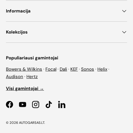
Informacija
Kolekcijos
Populiariausi gamintojai
Bowers & Wilkins
·
Focal
·
Dali
·
KEF
·
Sonos
·
Helix
·
Audison
·
Hertz
Visi gamintojai →
Facebook
YouTube
Instagram
TikTok
LinkedIn
© 2026
AUTOGARSAS.LT
.