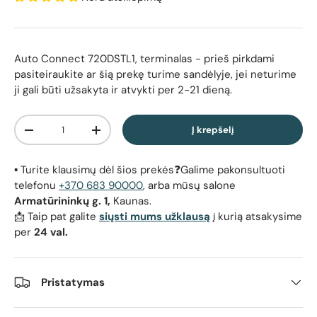
Auto Connect 720DSTL1, terminalas
- prieš pirkdami
pasiteiraukite ar šią prekę turime sandėlyje, jei neturime
ji gali būti užsakyta ir atvykti per 2-21 dieną.
Kiekis
Į krepšelį
Sumažinti kiekį
Padidinti kiekį
▪️ Turite klausimų dėl šios prekės❓Galime pakonsultuoti
telefonu
+370 683 90000
, arba mūsų salone
Armatūrininkų g. 1,
Kaunas.
📩 Taip pat galite
siųsti mums užklausą
į kurią atsakysime
per
24 val.
Pristatymas