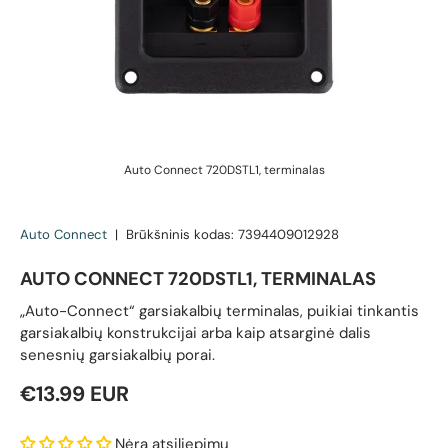
Auto Connect 720DSTL1, terminalas
Auto Connect
|
Brūkšninis kodas:
7394409012928
AUTO CONNECT 720DSTL1, TERMINALAS
„Auto-Connect“ garsiakalbių terminalas, puikiai tinkantis
garsiakalbių konstrukcijai arba kaip atsarginė dalis
senesnių garsiakalbių porai.
Reguliari kaina
€13.99 EUR
Nėra atsiliepimų