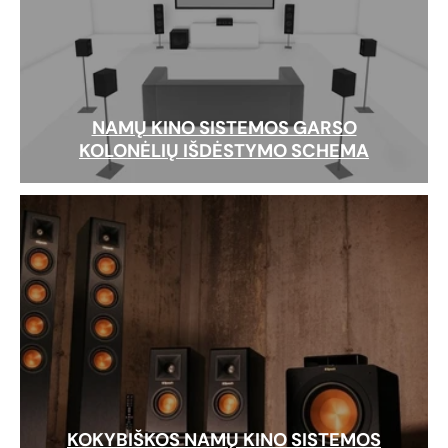
NAMŲ KINO SISTEMOS GARSO
KOLONĖLIŲ IŠDĖSTYMO SCHEMA
KOKYBIŠKOS NAMŲ KINO SISTEMOS