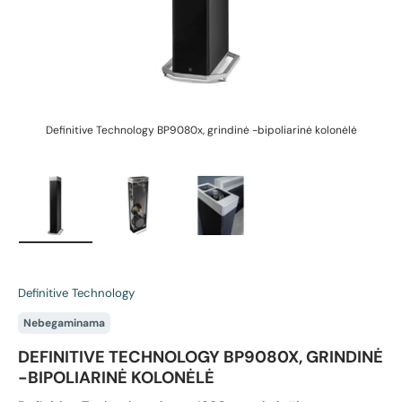
Definitive Technology BP9080x, grindinė -bipoliarinė kolonėlė
D
Įkelti vaizdą 1 galerijos rodinyje
Įkelti vaizdą 2 galerijos rodinyje
Įkelti vaizdą 3 galerijos rodin
Definitive Technology
Nebegaminama
DEFINITIVE TECHNOLOGY BP9080X, GRINDINĖ
-BIPOLIARINĖ KOLONĖLĖ