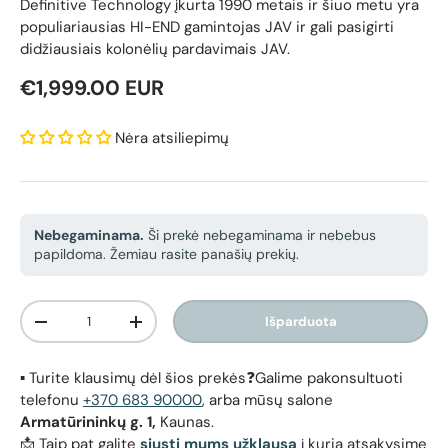
Definitive Technology įkurta 1990 metais ir šiuo metu yra
populiariausias HI-END gamintojas JAV ir gali pasigirti
didžiausiais kolonėlių pardavimais JAV.
Reguliari kaina
€1,999.00 EUR
Nėra atsiliepimų
Nebegaminama.
Ši prekė nebegaminama ir nebebus
papildoma. Žemiau rasite panašių prekių.
Kiekis
Išparduota
Sumažinti kiekį
Padidinti kiekį
▪️ Turite klausimų dėl šios prekės❓Galime pakonsultuoti
telefonu
+370 683 90000
, arba mūsų salone
Armatūrininkų g. 1,
Kaunas.
📩 Taip pat galite
siųsti mums užklausą
į kurią atsakysime