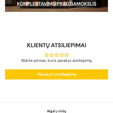
KOMPLEKTAVIMO PRADŽIAMOKSLIS
KLIENTŲ ATSILIEPIMAI
Būkite pirmas, kuris parašys atsiliepimą
Parašyti atsiliepimą
Atgal į viršų