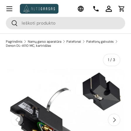
Meniu
Kalba
Pereiti prie turinio
Kontaktai
Prisijungti
Krep
Paieška
Paieška
Pagrindinis
Namų garso aparatūra
Patefonai
Patefonų galvutės
Denon DL-A110 MC, kartridžas
apie
1
/
3
Pereiti prie prekės informacijos
Ankstesnis
Kitas