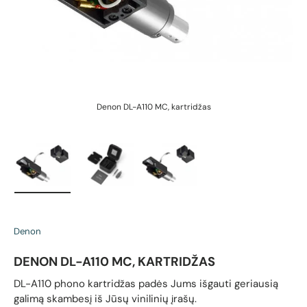
Denon DL-A110 MC, kartridžas
Įkelti vaizdą 1 galerijos rodinyje
Įkelti vaizdą 2 galerijos rodinyje
Įkelti vaizdą 3 galerijos rodin
Denon
DENON DL-A110 MC, KARTRIDŽAS
DL-A110 phono kartridžas padės Jums išgauti geriausią
galimą skambesį iš Jūsų vinilinių įrašų.