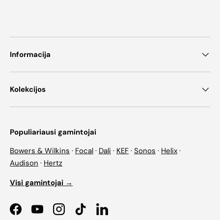
Informacija
Kolekcijos
Populiariausi gamintojai
Bowers & Wilkins
·
Focal
·
Dali
·
KEF
·
Sonos
·
Helix
·
Audison
·
Hertz
Visi gamintojai →
Facebook
YouTube
Instagram
TikTok
LinkedIn