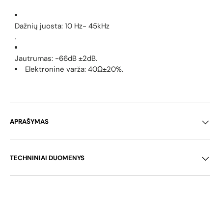
Dažnių juosta: 10 Hz- 45kHz
.
Jautrumas: -66dB ±2dB.
Elektroninė varža:
40Ω±20%.
APRAŠYMAS
TECHNINIAI DUOMENYS