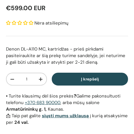
Reguliari kaina
€599.00 EUR
Nėra atsiliepimų
Denon DL-A110 MC, kartridžas
- prieš pirkdami
pasiteiraukite ar šią prekę turime sandėlyje, jei neturime
ji gali būti užsakyta ir atvykti per 2-21 dieną.
Kiekis
Į krepšelį
Sumažinti kiekį
Padidinti kiekį
▪️ Turite klausimų dėl šios prekės❓Galime pakonsultuoti
telefonu
+370 683 90000
, arba mūsų salone
Armatūrininkų g. 1,
Kaunas.
📩 Taip pat galite
siųsti mums užklausą
į kurią atsakysime
per
24 val.