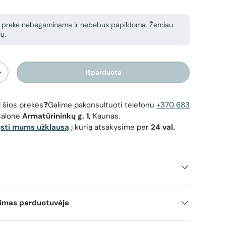
 prekė nebegaminama ir nebebus papildoma. Žemiau
ų.
Išparduota
Padidinti kiekį
dėl šios prekės❓Galime pakonsultuoti telefonu
+370 683
salone
Armatūrininkų g. 1,
Kaunas.
ųsti mums užklausą
į kurią atsakysime per
24 val.
mimas parduotuvėje