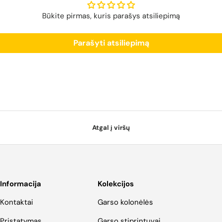
Būkite pirmas, kuris parašys atsiliepimą
Parašyti atsiliepimą
Atgal į viršų
Informacija
Kolekcijos
Kontaktai
Garso kolonėlės
Pristatymas
Garso stiprintuvai