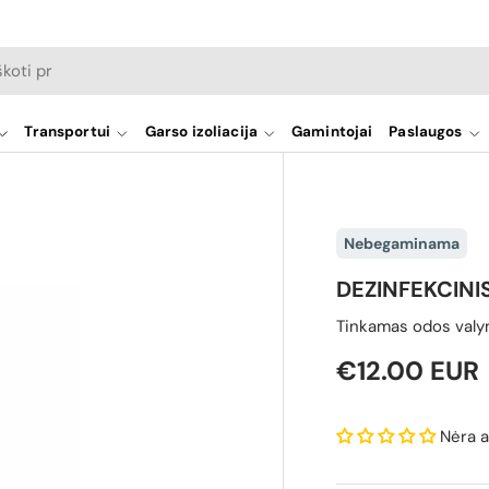
a
Transportui
Garso izoliacija
Gamintojai
Paslaugos
Nebegaminama
DEZINFEKCINI
Tinkamas odos valym
Reguliari ka
€12.00 EUR
Nėra a