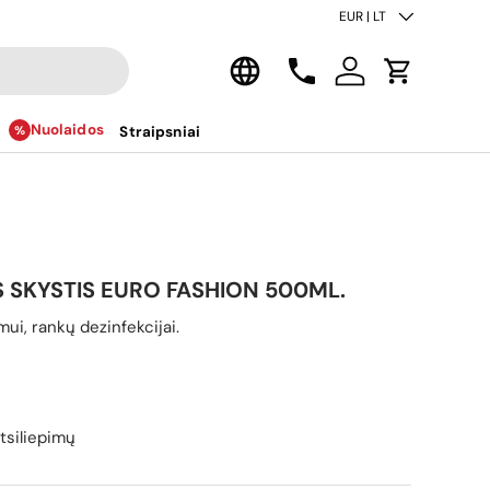
Šalis/regionas
EUR | LT
Kalba
Kontaktai
Prisijungti
Krepšelis
Nuolaidos
Straipsniai
S SKYSTIS EURO FASHION 500ML.
ui, rankų dezinfekcijai.
ina
tsiliepimų