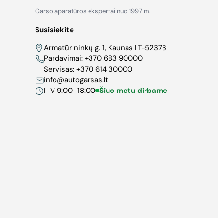
Garso aparatūros ekspertai nuo 1997 m.
Susisiekite
Armatūrininkų g. 1, Kaunas LT-52373
Pardavimai:
+370 683 90000
Servisas:
+370 614 30000
info@autogarsas.lt
I–V 9:00–18:00
Šiuo metu dirbame