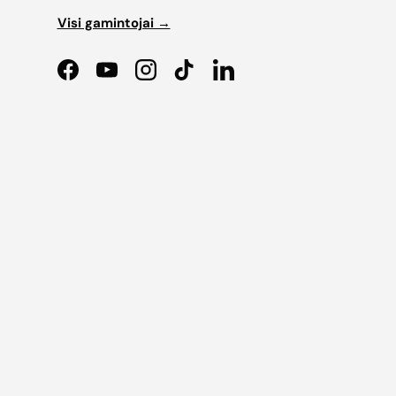
Visi gamintojai →
Facebook
YouTube
Instagram
TikTok
LinkedIn