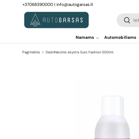
+37068390000
|
info@autogarsas.lt
Pereiti prie turinio
Paieška
Paiešk
Namams
Automobiliams
Pagrindinis
Dezinfekcinis skystis Euro Fashion 500ml.
Pereiti prie prekės informacijos