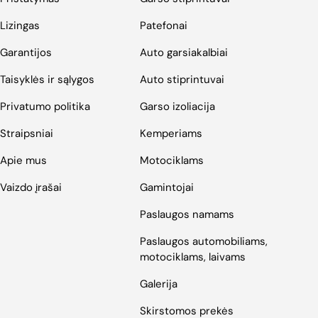
Lizingas
Patefonai
Garantijos
Auto garsiakalbiai
Taisyklės ir sąlygos
Auto stiprintuvai
Privatumo politika
Garso izoliacija
Straipsniai
Kemperiams
Apie mus
Motociklams
Vaizdo įrašai
Gamintojai
Paslaugos namams
Paslaugos automobiliams,
motociklams, laivams
Galerija
Skirstomos prekės