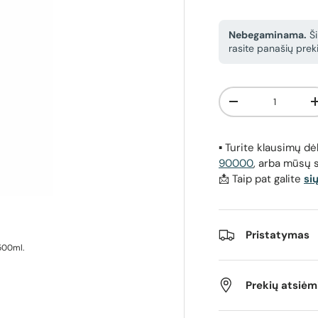
Nebegaminama.
Ši
rasite panašių preki
Kiekis
Sumažinti kiekį
▪️ Turite klausimų 
90000
, arba mūsų 
📩 Taip pat galite
si
Pristatymas
500ml.
Prekių atsiė