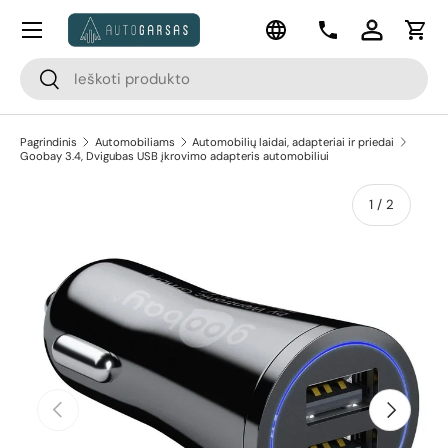
Meniu
Kalba
Pereiti prie turinio
Kontaktai
Prisijungti
Krep
Paieška
Paieška
Pagrindinis
Automobiliams
Automobilių laidai, adapteriai ir priedai
Goobay 3.4, Dvigubas USB įkrovimo adapteris automobiliui
apie
1
/
2
Pereiti prie prekės informacijos
Ankstesnis
Kitas