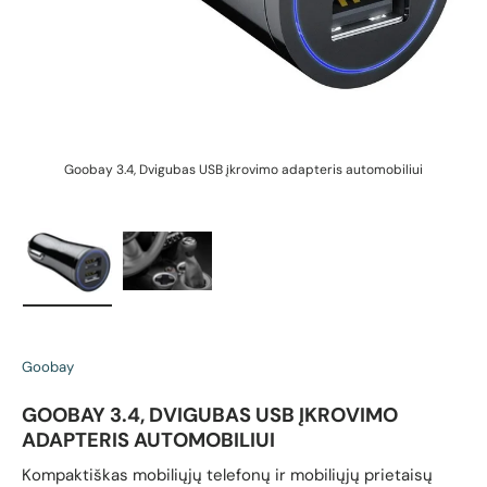
Goobay 3.4, Dvigubas USB įkrovimo adapteris automobiliui
G
Įkelti vaizdą 1 galerijos rodinyje
Įkelti vaizdą 2 galerijos rodinyje
Goobay
GOOBAY 3.4, DVIGUBAS USB ĮKROVIMO
ADAPTERIS AUTOMOBILIUI
Kompaktiškas mobiliųjų telefonų ir mobiliųjų prietaisų