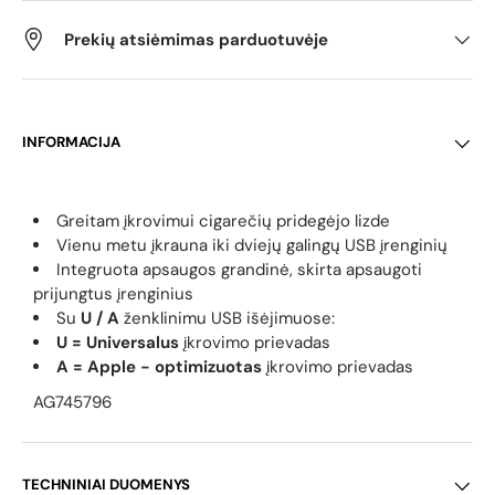
Prekių atsiėmimas parduotuvėje
INFORMACIJA
Greitam įkrovimui cigarečių pridegėjo lizde
Vienu metu įkrauna iki dviejų galingų USB įrenginių
Integruota apsaugos grandinė, skirta apsaugoti
prijungtus įrenginius
Su
U / A
ženklinimu USB išėjimuose:
U = Universalus
įkrovimo prievadas
A = Apple - optimizuotas
įkrovimo prievadas
AG745796
TECHNINIAI DUOMENYS