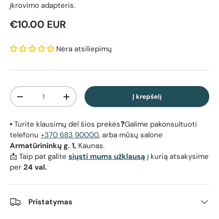
įkrovimo adapteris.
Reguliari kaina
€10.00 EUR
Nėra atsiliepimų
Kiekis
Į krepšelį
Sumažinti kiekį
Padidinti kiekį
▪️ Turite klausimų dėl šios prekės❓Galime pakonsultuoti
telefonu
+370 683 90000
, arba mūsų salone
Armatūrininkų g. 1,
Kaunas.
📩 Taip pat galite
siųsti mums užklausą
į kurią atsakysime
per
24 val.
Pristatymas