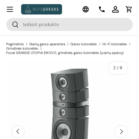
Meniu
Kalba
Pereiti prie turinio
Kontaktai
Prisijungti
Krep
Paieška
Paieška
Pagrindinis
Namų garso aparatūra
Garso kolonėlės
Hi-Fi kolonėlės
Grindinės kolonėlės
Focal GRANDE UTOPIA EM EVO, grindinės garso kolonėlės (įvairių spalvų)
Vaizdas 2 dabar pasiekiamas galerijos rodinyje
apie
2
/
6
Pereiti prie prekės informacijos
Ankstesnis
Kitas