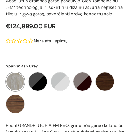
Absoliutus etalonas garso pasaulyje. Šios kolonėlės su
„EM“ technologija ir išskirtiniu dizainu atkuria neįtikėtinai
tikslų ir gyvą garsą, paverčiantį erdvę koncertų sale.
Reguliari kaina
€124,999.00 EUR
Nėra atsiliepimų
Spalva:
Ash Grey
Ash Grey
Black Lacquer
White Carrara
Hot Chocolate
Dark Walnut
Natural Walnut
Focal GRANDE UTOPIA EM EVO, grindinės garso kolonėlės
(įvairių spalvų) - Ash Grey
- prieš pirkdami pasiteiraukite