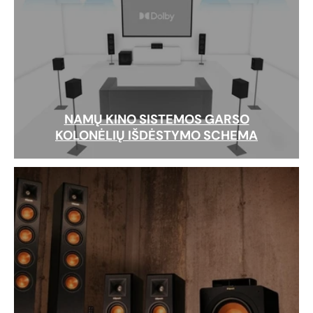
NAMŲ KINO SISTEMOS GARSO
KOLONĖLIŲ IŠDĖSTYMO SCHEMA