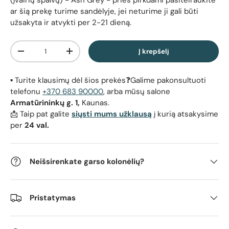
ar šią prekę turime sandėlyje, jei neturime ji gali būti
užsakyta ir atvykti per 2-21 dieną.
Kiekis
Į krepšelį
Sumažinti kiekį
Padidinti kiekį
▪️ Turite klausimų dėl šios prekės❓Galime pakonsultuoti
telefonu
+370 683 90000
, arba mūsų salone
Armatūrininkų g. 1,
Kaunas.
📩 Taip pat galite
siųsti mums užklausą
į kurią atsakysime
per
24 val.
Neišsirenkate garso kolonėlių?
Pristatymas