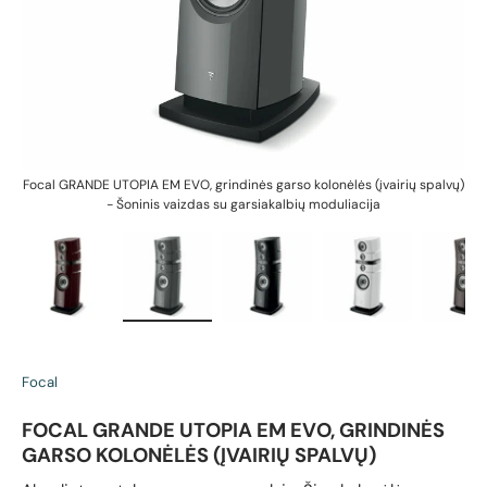
vų)
Focal GRANDE UTOPIA EM EVO, grindinės garso kolonėlės (įvairių spalvų)
Fo
- Šoninis vaizdas su garsiakalbių moduliacija
Įkelti vaizdą 1 galerijos rodinyje
Įkelti vaizdą 2 galerijos rodinyje
Įkelti vaizdą 3 galerijos rodin
Įkelti vaizdą 4 g
Įk
Focal
FOCAL GRANDE UTOPIA EM EVO, GRINDINĖS
GARSO KOLONĖLĖS (ĮVAIRIŲ SPALVŲ)