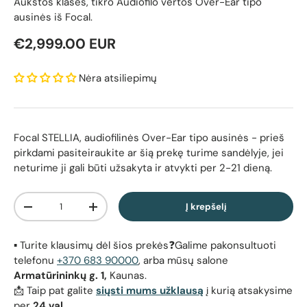
Aukštos klasės, tikro Audiofilo vertos Over-Ear tipo
ausinės iš Focal.
Reguliari kaina
€2,999.00 EUR
Nėra atsiliepimų
Focal STELLIA, audiofilinės Over-Ear tipo ausinės
- prieš
pirkdami pasiteiraukite ar šią prekę turime sandėlyje, jei
neturime ji gali būti užsakyta ir atvykti per 2-21 dieną.
Kiekis
Į krepšelį
Sumažinti kiekį
Padidinti kiekį
▪️ Turite klausimų dėl šios prekės❓Galime pakonsultuoti
telefonu
+370 683 90000
, arba mūsų salone
Armatūrininkų g. 1,
Kaunas.
📩 Taip pat galite
siųsti mums užklausą
į kurią atsakysime
per
24 val.