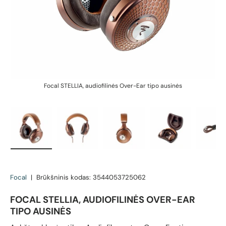
Focal STELLIA, audiofilinės Over-Ear tipo ausinės
Įkelti vaizdą 1 galerijos rodinyje
Įkelti vaizdą 2 galerijos rodinyje
Įkelti vaizdą 3 galerijos rodin
Įkelti vaizdą 4 g
Įk
Focal
|
Brūkšninis kodas:
3544053725062
FOCAL STELLIA, AUDIOFILINĖS OVER-EAR
TIPO AUSINĖS