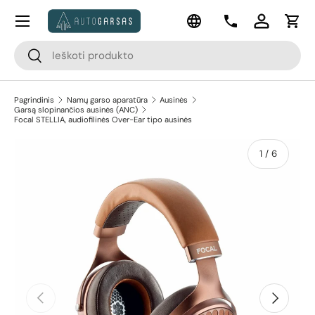
Meniu
Kalba
Pereiti prie turinio
Kontaktai
Prisijungti
Krep
Paieška
Paieška
Pagrindinis
Namų garso aparatūra
Ausinės
Garsą slopinančios ausinės (ANC)
Focal STELLIA, audiofilinės Over-Ear tipo ausinės
apie
1
/
6
Pereiti prie prekės informacijos
Ankstesnis
Kitas