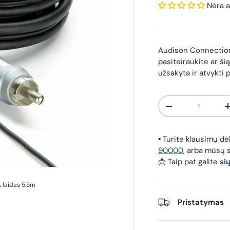
Nėra a
Audison Connection 
pasiteiraukite ar šią
užsakyta ir atvykti 
Kiekis
Sumažinti kiekį
▪️ Turite klausimų 
90000
, arba mūsų 
📩 Taip pat galite
si
A laidas 5.5m
Pristatymas