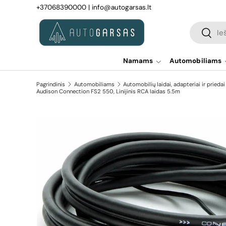
+37068390000
|
info@autogarsas.lt
Pereiti prie turinio
Paieška
Paiešk
Namams
Automobiliams
Pagrindinis
Automobiliams
Automobilių laidai, adapteriai ir priedai
Audison Connection FS2 550, Linijinis RCA laidas 5.5m
Pereiti prie prekės informacijos