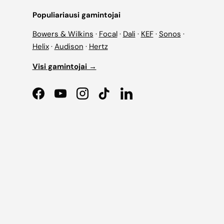
Populiariausi gamintojai
Bowers & Wilkins
·
Focal
·
Dali
·
KEF
·
Sonos
·
Helix
·
Audison
·
Hertz
Visi gamintojai →
Facebook
YouTube
Instagram
TikTok
LinkedIn