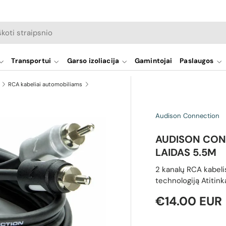
a
Transportui
Garso izoliacija
Gamintojai
Paslaugos
RCA kabeliai automobiliams
Audison Connection
AUDISON CONN
LAIDAS 5.5M
2 kanalų RCA kabeli
technologiją Atitin
Reguliari ka
€14.00 EUR