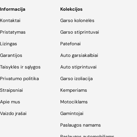
Informacija
Kolekcijos
Kontaktai
Garso kolonėlės
Pristatymas
Garso stiprintuvai
Lizingas
Patefonai
Garantijos
Auto garsiakalbiai
Taisyklės ir sąlygos
Auto stiprintuvai
Privatumo politika
Garso izoliacija
Straipsniai
Kemperiams
Apie mus
Motociklams
Vaizdo įrašai
Gamintojai
Paslaugos namams
Paslaugos automobiliams,