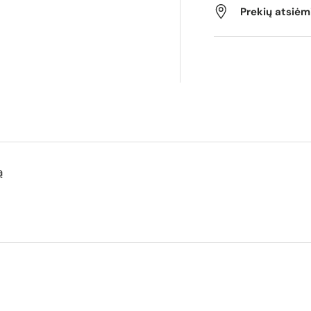
Prekių atsiė
ą