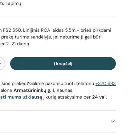
tsiliepimų
FS2 550, Linijinis RCA laidas 5.5m
- prieš pirkdami
 prekę turime sandėlyje, jei neturime ji gali būti
per 2-21 dieną.
Į krepšelį
Padidinti kiekį
dėl šios prekės❓Galime pakonsultuoti telefonu
+370 683
salone
Armatūrininkų g. 1,
Kaunas.
ųsti mums užklausą
į kurią atsakysime per
24 val.