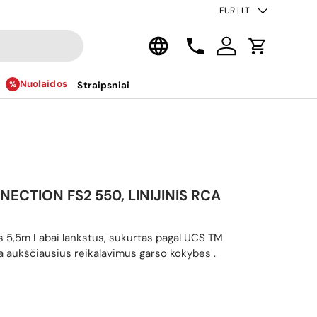
Šalis/regionas
EUR | LT
Kalba
Kontaktai
Prisijungti
Krepšelis
Nuolaidos
Straipsniai
ECTION FS2 550, LINIJINIS RCA
s 5,5m Labai lankstus, sukurtas pagal UCS TM
ka aukščiausius reikalavimus garso kokybės .
ina