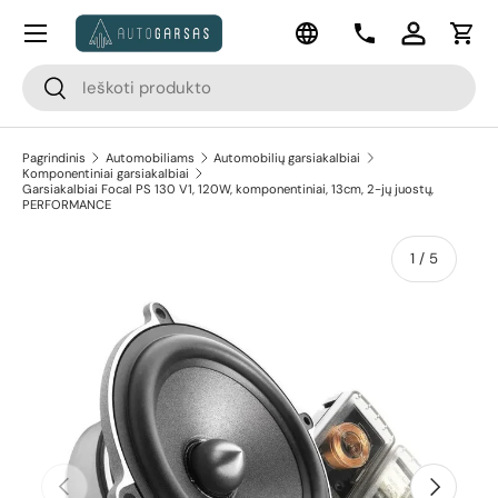
Meniu
Kalba
Pereiti prie turinio
Kontaktai
Prisijungti
Krep
Paieška
Paieška
Pagrindinis
Automobiliams
Automobilių garsiakalbiai
Komponentiniai garsiakalbiai
Garsiakalbiai Focal PS 130 V1, 120W, komponentiniai, 13cm, 2-jų juostų,
PERFORMANCE
apie
1
/
5
Pereiti prie prekės informacijos
Ankstesnis
Kitas