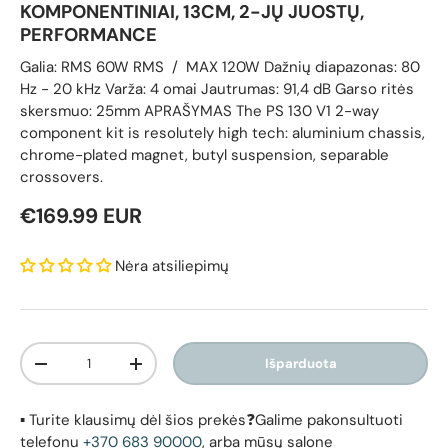
KOMPONENTINIAI, 13CM, 2-JŲ JUOSTŲ,
PERFORMANCE
Galia: RMS 60W RMS / MAX 120W Dažnių diapazonas: 80
Hz - 20 kHz Varža: 4 omai Jautrumas: 91,4 dB Garso ritės
skersmuo: 25mm APRAŠYMAS The PS 130 V1 2-way
component kit is resolutely high tech: aluminium chassis,
chrome-plated magnet, butyl suspension, separable
crossovers.
Reguliari kaina
€169.99 EUR
Nėra atsiliepimų
Kiekis
Išparduota
Sumažinti kiekį
Padidinti kiekį
▪️ Turite klausimų dėl šios prekės❓Galime pakonsultuoti
telefonu
+370 683 90000
, arba mūsų salone