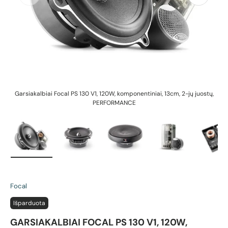
Garsiakalbiai Focal PS 130 V1, 120W, komponentiniai, 13cm, 2-jų juostų,
PERFORMANCE
Įkelti vaizdą 1 galerijos rodinyje
Įkelti vaizdą 2 galerijos rodinyje
Įkelti vaizdą 3 galerijos rodin
Įkelti vaizdą 4 g
Įk
Focal
Išparduota
GARSIAKALBIAI FOCAL PS 130 V1, 120W,