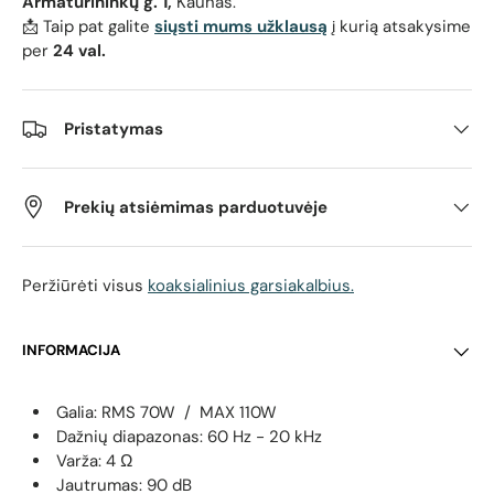
Armatūrininkų g. 1,
Kaunas.
📩 Taip pat galite
siųsti mums užklausą
į kurią atsakysime
per
24 val.
Pristatymas
Prekių atsiėmimas parduotuvėje
Peržiūrėti visus
koaksialinius garsiakalbius.
INFORMACIJA
Galia: RMS 70W / MAX 110W
Dažnių diapazonas: 60 Hz - 20 kHz
Varža: 4 Ω
Jautrumas: 90 dB