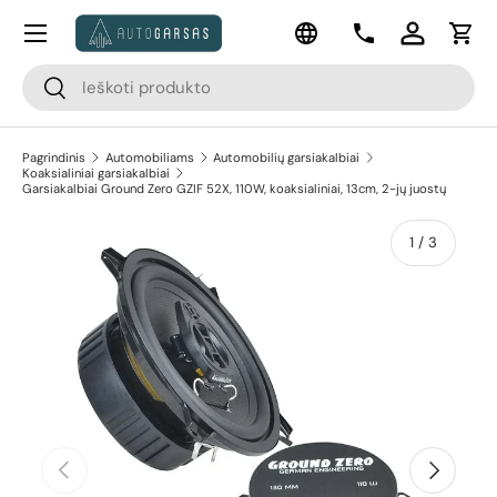
Meniu
Kalba
Pereiti prie turinio
Kontaktai
Prisijungti
Krep
Paieška
Paieška
Pagrindinis
Automobiliams
Automobilių garsiakalbiai
Koaksialiniai garsiakalbiai
Garsiakalbiai Ground Zero GZIF 52X, 110W, koaksialiniai, 13cm, 2-jų juostų
apie
1
/
3
Pereiti prie prekės informacijos
Ankstesnis
Kitas