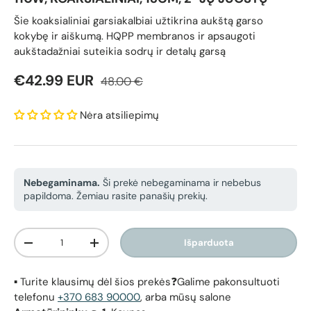
Šie koaksialiniai garsiakalbiai užtikrina aukštą garso
kokybę ir aiškumą. HQPP membranos ir apsaugoti
aukštadažniai suteikia sodrų ir detalų garsą
Reguliari kaina
Pardavimo kaina
€42.99 EUR
48.00 €
Nėra atsiliepimų
Nebegaminama.
Ši prekė nebegaminama ir nebebus
papildoma. Žemiau rasite panašių prekių.
Kiekis
Išparduota
Sumažinti kiekį
Padidinti kiekį
▪️ Turite klausimų dėl šios prekės❓Galime pakonsultuoti
telefonu
+370 683 90000
, arba mūsų salone