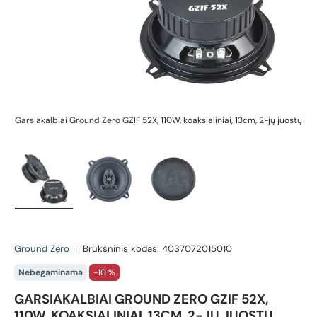
Garsiakalbiai Ground Zero GZIF 52X, 110W, koaksialiniai, 13cm, 2-jų juostų
Ga
Įkelti vaizdą 1 galerijos rodinyje
Įkelti vaizdą 2 galerijos rodinyje
Įkelti vaizdą 3 galerijos rodin
Ground Zero
|
Brūkšninis kodas:
4037072015010
Nebegaminama
-10 %
GARSIAKALBIAI GROUND ZERO GZIF 52X,
110W, KOAKSIALINIAI, 13CM, 2-JŲ JUOSTŲ