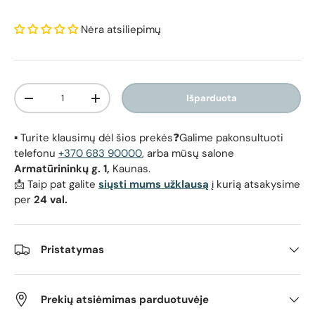
Nėra atsiliepimų
Kiekis
Išparduota
Sumažinti kiekį
Padidinti kiekį
▪️ Turite klausimų dėl šios prekės❓Galime pakonsultuoti
telefonu
+370 683 90000
, arba mūsų salone
Armatūrininkų g. 1,
Kaunas.
📩 Taip pat galite
siųsti mums užklausą
į kurią atsakysime
per
24 val.
Pristatymas
Prekių atsiėmimas parduotuvėje