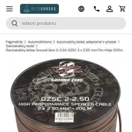
Meniu
Kalba
Pereiti prie turinio
Kontaktai
Prisijungti
Krep
Paieška
Paieška
Pagrindinis
Automobiliams
Automobilių laidai, adapteriai ir priedai
Garsiakalbių laidai
Garsiakalbių laidas Ground Zero 2-2.50 GZSC 2 x 2.50 mm²/1m ritėje 200m
Pereiti prie prekės informacijos