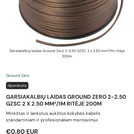
Garsiakalbių laidas Ground Zero 2-2.50 GZSC 2 x 2.50 mm²/1m ritėje
200m
Ground Zero
Išparduota
GARSIAKALBIŲ LAIDAS GROUND ZERO 2-2.50
GZSC 2 X 2.50 MM²/1M RITĖJE 200M
Minkštas ir lankstus aukštos kokybės kabelis
standartiniam ir profesionaliam montavimui.
Reguliari kaina
€0.80 EUR