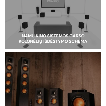
NAMŲ KINO SISTEMOS GARSO
KOLONĖLIŲ IŠDĖSTYMO SCHEMA