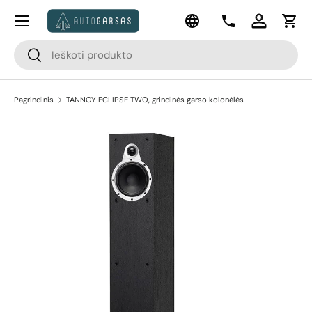
Meniu
Kalba
Pereiti prie turinio
Kontaktai
Prisijungti
Krep
Paieška
Paieška
Pagrindinis
TANNOY ECLIPSE TWO, grindinės garso kolonėlės
Pereiti prie prekės informacijos