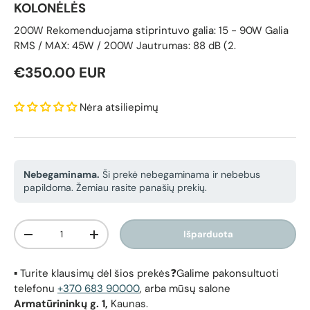
KOLONĖLĖS
200W Rekomenduojama stiprintuvo galia: 15 - 90W Galia
RMS / MAX: 45W / 200W Jautrumas: 88 dB (2.
Reguliari kaina
€350.00 EUR
Nėra atsiliepimų
Nebegaminama.
Ši prekė nebegaminama ir nebebus
papildoma. Žemiau rasite panašių prekių.
Kiekis
Išparduota
Sumažinti kiekį
Padidinti kiekį
▪️ Turite klausimų dėl šios prekės❓Galime pakonsultuoti
telefonu
+370 683 90000
, arba mūsų salone
Armatūrininkų g. 1,
Kaunas.