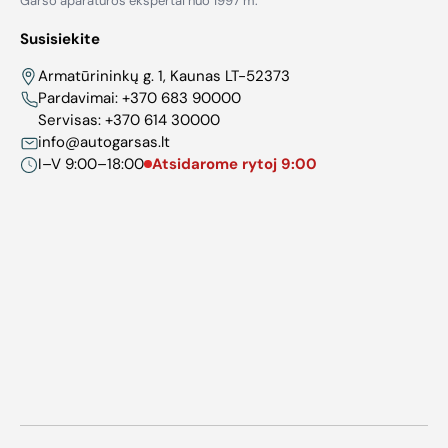
Garso aparatūros ekspertai nuo 1997 m.
Susisiekite
Armatūrininkų g. 1, Kaunas LT-52373
Pardavimai:
+370 683 90000
Servisas:
+370 614 30000
info@autogarsas.lt
I–V 9:00–18:00
Atsidarome rytoj 9:00