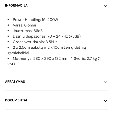
INFORMACIJA
Power Handling: 15-200W
Varža: 6 omai
Jautrumas: 86dB
Dažnių diapazonas: 70 - 24 kHz
(+3dB)
Crossover dažnis: 3.5kHz
2 x 2.5cm aukštų ir 2 x 10cm žemų dažnių
garsiakalbiai
Matmenys: 280 x 290 x 132 mm / Svoris: 2.7 kg (1
vnt)
APRAŠYMAS
DOKUMENTAI