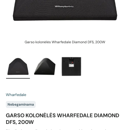
Garso kolonėlės Wharfedale Diamond DFS, 200W
Įkelti vaizdą 1 galerijos rodinyje
Įkelti vaizdą 2 galerijos rodinyje
Įkelti vaizdą 3 galerijos rodin
Wharfedale
Nebegaminama
GARSO KOLONĖLĖS WHARFEDALE DIAMOND
DFS, 200W