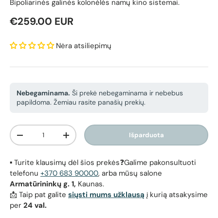
Bipoliarinės galinės kolonėlės namų kino sistemai.
Reguliari kaina
€259.00 EUR
Nėra atsiliepimų
Nebegaminama.
Ši prekė nebegaminama ir nebebus
papildoma. Žemiau rasite panašių prekių.
Kiekis
Išparduota
Sumažinti kiekį
Padidinti kiekį
▪️ Turite klausimų dėl šios prekės❓Galime pakonsultuoti
telefonu
+370 683 90000
, arba mūsų salone
Armatūrininkų g. 1,
Kaunas.
📩 Taip pat galite
siųsti mums užklausą
į kurią atsakysime
per
24 val.