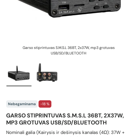
Garso stiprintuvas S.M.S.L 36BT, 2x37W, mp3 grotuvas
USB/SD/BLUETOOTH
Įkelti vaizdą 1 galerijos rodinyje
Įkelti vaizdą 2 galerijos rodinyje
Nebegaminama
-18 %
GARSO STIPRINTUVAS S.M.S.L 36BT, 2X37W,
MP3 GROTUVAS USB/SD/BLUETOOTH
Nominali galia (Kairysis ir dešinysis kanalas (4Ω): 37W +