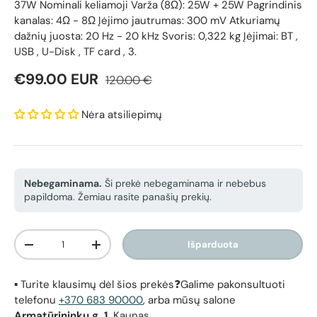
37W Nominali keliamoji Varža (8Ω): 25W + 25W Pagrindinis
kanalas: 4Ω - 8Ω Įėjimo jautrumas: 300 mV Atkuriamų
dažnių juosta: 20 Hz - 20 kHz Svoris: 0,322 kg Įėjimai: BT ,
USB , U-Disk , TF card , 3.
Reguliari kaina
Pardavimo kaina
€99.00 EUR
120.00 €
Nėra atsiliepimų
Nebegaminama.
Ši prekė nebegaminama ir nebebus
papildoma. Žemiau rasite panašių prekių.
Kiekis
Išparduota
Sumažinti kiekį
Padidinti kiekį
▪️ Turite klausimų dėl šios prekės❓Galime pakonsultuoti
telefonu
+370 683 90000
, arba mūsų salone
Armatūrininkų g. 1,
Kaunas.