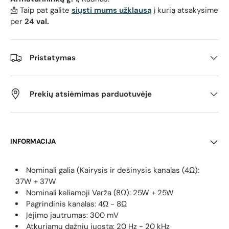
📩 Taip pat galite
siųsti mums užklausą
į kurią atsakysime
per
24 val.
Pristatymas
Prekių atsiėmimas parduotuvėje
INFORMACIJA
Nominali galia (Kairysis ir dešinysis kanalas (4Ω):
37W + 37W
Nominali keliamoji Varža (8Ω): 25W + 25W
Pagrindinis kanalas: 4Ω - 8Ω
Įėjimo jautrumas: 300 mV
Atkuriamų dažnių juosta: 20 Hz - 20 kHz