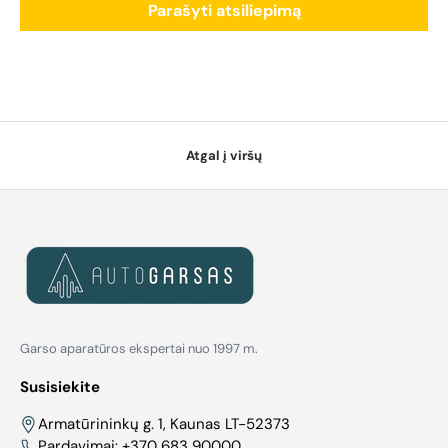
Parašyti atsiliepimą
Atgal į viršų
Garso aparatūros ekspertai nuo 1997 m.
Susisiekite
Armatūrininkų g. 1, Kaunas LT-52373
Pardavimai:
+370 683 90000