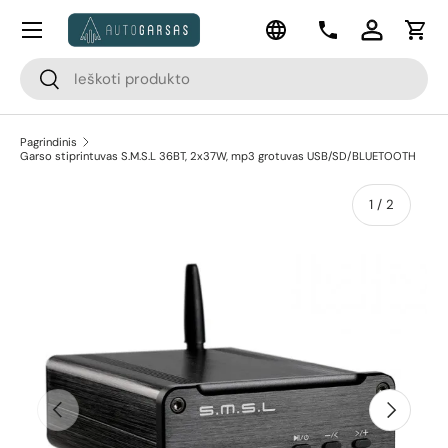
Meniu
Kalba
Pereiti prie turinio
Kontaktai
Prisijungti
Krep
Paieška
Paieška
Pagrindinis
Garso stiprintuvas S.M.S.L 36BT, 2x37W, mp3 grotuvas USB/SD/BLUETOOTH
apie
1
/
2
Pereiti prie prekės informacijos
Ankstesnis
Kitas