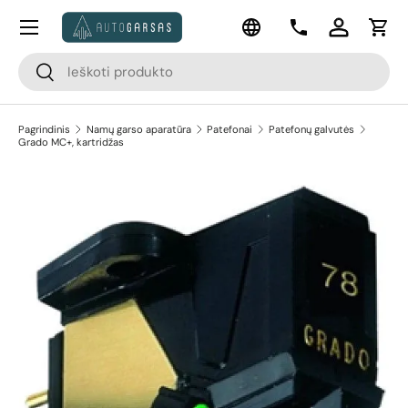
Meniu
Kalba
Pereiti prie turinio
Kontaktai
Prisijungti
Krep
Paieška
Paieška
Pagrindinis
Namų garso aparatūra
Patefonai
Patefonų galvutės
Grado MC+, kartridžas
Pereiti prie prekės informacijos