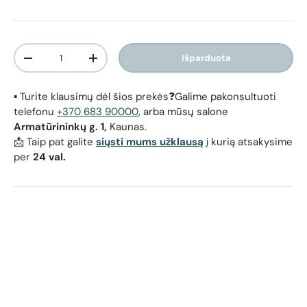
Kiekis
Išparduota
Sumažinti kiekį
Padidinti kiekį
▪️ Turite klausimų dėl šios prekės❓Galime pakonsultuoti
telefonu
+370 683 90000
, arba mūsų salone
Armatūrininkų g. 1,
Kaunas.
📩 Taip pat galite
siųsti mums užklausą
į kurią atsakysime
per
24 val.