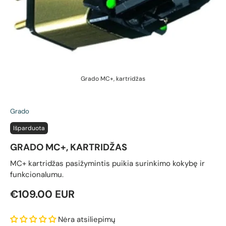
Grado MC+, kartridžas
Grado
Išparduota
GRADO MC+, KARTRIDŽAS
MC+ kartridžas pasižymintis puikia surinkimo kokybę ir
funkcionalumu.
Reguliari kaina
€109.00 EUR
Nėra atsiliepimų