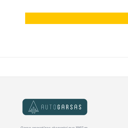
Garso aparatūros ekspertai nuo 1997 m.