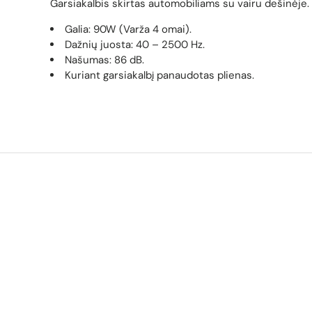
Garsiakalbis skirtas automobiliams su vairu dešinėje.
Galia: 90W (Varža 4 omai).
Dažnių juosta:
40 – 2500 Hz.
Našumas: 86 dB.
Kuriant garsiakalbį panaudotas plienas.