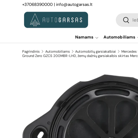
+37068390000
|
info@autogarsas.lt
Pereiti prie turinio
Paieška
Paiešk
Namams
Automobiliams
Pagrindinis
Automobiliams
Automobilių garsiakalbiai
Mercedes B
Ground Zero GZCS 200MBR-LHD, žemų dažnių garsiakalbis skirtas Mer
Pereiti prie prekės informacijos