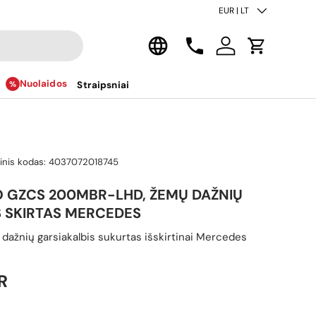
Šalis/regionas
EUR | LT
Kalba
Kontaktai
Prisijungti
Krepšelis
Nuolaidos
Straipsniai
inis kodas:
4037072018745
 GZCS 200MBR-LHD, ŽEMŲ DAŽNIŲ
S SKIRTAS MERCEDES
dažnių garsiakalbis sukurtas išskirtinai Mercedes
ina
R