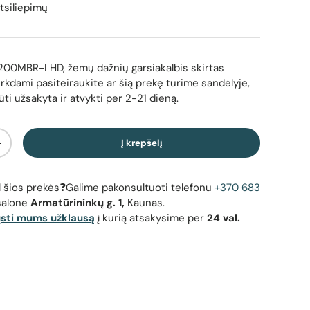
tsiliepimų
00MBR-LHD, žemų dažnių garsiakalbis skirtas
irkdami pasiteiraukite ar šią prekę turime sandėlyje,
būti užsakyta ir atvykti per 2-21 dieną.
Į krepšelį
Padidinti kiekį
dėl šios prekės❓Galime pakonsultuoti telefonu
+370 683
salone
Armatūrininkų g. 1,
Kaunas.
ųsti mums užklausą
į kurią atsakysime per
24 val.
 dažnių garsiakalbis skirtas Mercedes - Šoninis kampinis
Ground Ze
vaizdas su laidais