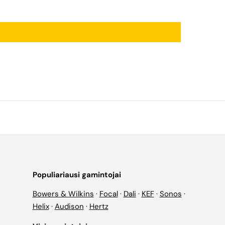
Populiariausi gamintojai
Bowers & Wilkins
·
Focal
·
Dali
·
KEF
·
Sonos
·
Helix
·
Audison
·
Hertz