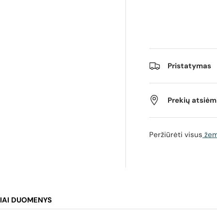
os rodinyje
Pristatymas
Prekių atsiė
Peržiūrėti visus
žemų
IAI DUOMENYS