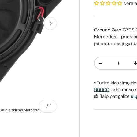
Nėra a
Kitas
Ground Zero GZCS 2
Mercedes
- prieš p
jei neturime ji gali 
Kiekis
Sumažinti kiekį
▪️ Turite klausimų 
90000
, arba mūsų 
📩 Taip pat galite
si
apie
1
/
3
albis skirtas Mercedes
Ground Zero GZCS 200MBR-LHD, žemų