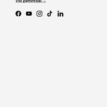
Visi gamintojai →
Facebook
YouTube
Instagram
TikTok
LinkedIn