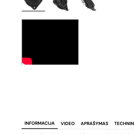
Įkelti vaizdą 1 galerijos rodinyje
Įkelti vaizdą 2 galerijos rodinyje
Įkelti vaizdą 3 galerij
INFORMACIJA
VIDEO
APRAŠYMAS
TECHNIN