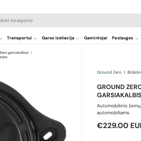
a
Transportui
Garso izoliacija
Gamintojai
Paslaugos
enz garsiakalbiai
cedes
Ground Zero
|
Brūkšn
GROUND ZERO
GARSIAKALBI
Automobilinis žemų 
automobiliams.
Reguliari ka
€229.00 EU