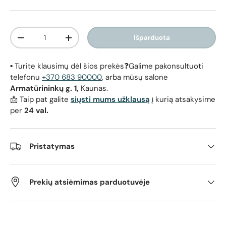
Kiekis
Išparduota
Sumažinti kiekį
Padidinti kiekį
▪️ Turite klausimų dėl šios prekės❓Galime pakonsultuoti
telefonu
+370 683 90000
, arba mūsų salone
Armatūrininkų g. 1,
Kaunas.
📩 Taip pat galite
siųsti mums užklausą
į kurią atsakysime
per
24 val.
Pristatymas
Prekių atsiėmimas parduotuvėje