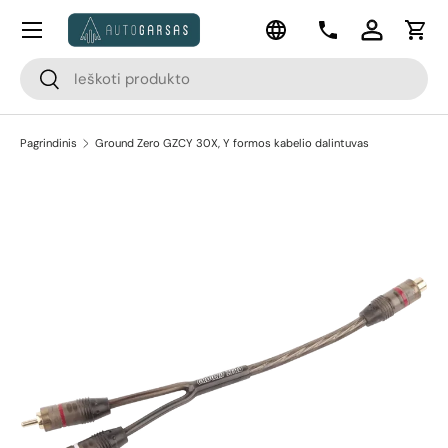
Meniu
Kalba
Pereiti prie turinio
Kontaktai
Prisijungti
Krep
Paieška
Paieška
Pagrindinis
Ground Zero GZCY 30X, Y formos kabelio dalintuvas
Pereiti prie prekės informacijos