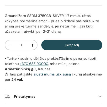
Ground Zero GZDM 3750AB-SILVER, 1.7 mm aukštos
kokybės polimerinė amor
- prieš pirkdami pasiteiraukite
ar šią prekę turime sandėlyje, jei neturime ji gali būti
užsakyta ir atvykti per 2-21 dieną.
Kiekis
Į krepšelį
Sumažinti kiekį
Padidinti kiekį
▪️ Turite klausimų dėl šios prekės❓Galime pakonsultuoti
telefonu
+370 683 90000
, arba mūsų salone
Armatūrininkų g. 1,
Kaunas.
📩 Taip pat galite
siųsti mums užklausą
į kurią atsakysime
per
24 val.
Pristatymas