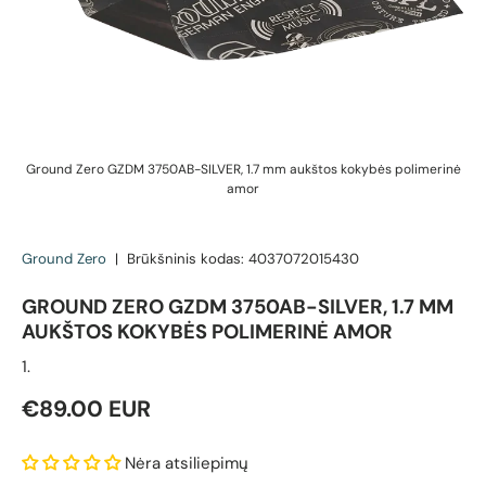
Ground Zero GZDM 3750AB-SILVER, 1.7 mm aukštos kokybės polimerinė
amor
Ground Zero
|
Brūkšninis kodas:
4037072015430
GROUND ZERO GZDM 3750AB-SILVER, 1.7 MM
AUKŠTOS KOKYBĖS POLIMERINĖ AMOR
1.
Reguliari kaina
€89.00 EUR
Nėra atsiliepimų