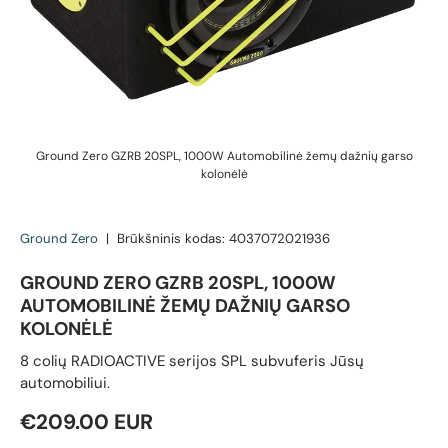
Ground Zero GZRB 20SPL, 1000W Automobilinė žemų dažnių garso
kolonėlė
Ground Zero
|
Brūkšninis kodas:
4037072021936
GROUND ZERO GZRB 20SPL, 1000W
AUTOMOBILINĖ ŽEMŲ DAŽNIŲ GARSO
KOLONĖLĖ
8 colių RADIOACTIVE serijos SPL subvuferis Jūsų
automobiliui.
Reguliari kaina
€209.00 EUR