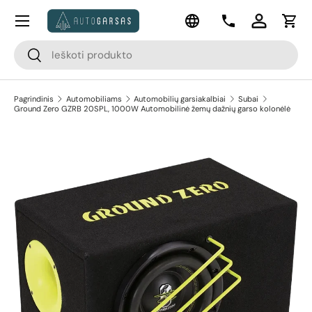
Meniu
Kalba
Pereiti prie turinio
Kontaktai
Prisijungti
Krep
Paieška
Paieška
Pagrindinis
Automobiliams
Automobilių garsiakalbiai
Subai
Ground Zero GZRB 20SPL, 1000W Automobilinė žemų dažnių garso kolonėlė
Pereiti prie prekės informacijos