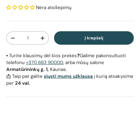
Nėra atsiliepimų
Kiekis
Į krepšelį
Sumažinti kiekį
Padidinti kiekį
▪️ Turite klausimų dėl šios prekės❓Galime pakonsultuoti
telefonu
+370 683 90000
, arba mūsų salone
Armatūrininkų g. 1,
Kaunas.
📩 Taip pat galite
siųsti mums užklausą
į kurią atsakysime
per
24 val.