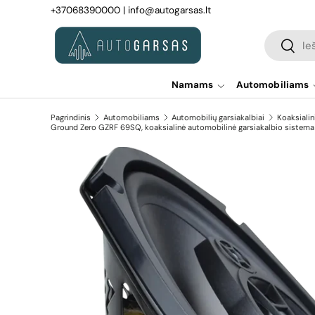
+37068390000
|
info@autogarsas.lt
Pereiti prie turinio
Paieška
Paiešk
Namams
Automobiliams
Pagrindinis
Automobiliams
Automobilių garsiakalbiai
Koaksialin
Ground Zero GZRF 69SQ, koaksialinė automobilinė garsiakalbio sistema
Pereiti prie prekės informacijos