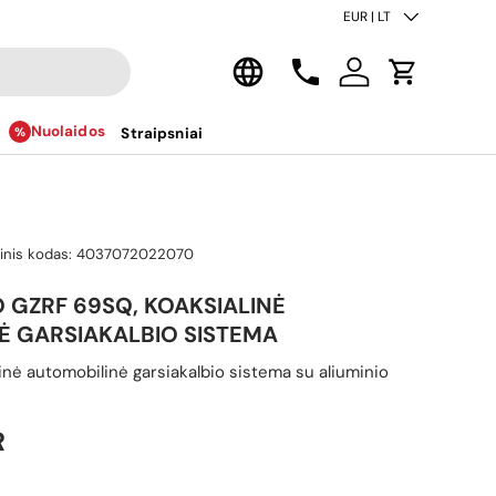
Šalis/regionas
EUR | LT
Kalba
Kontaktai
Prisijungti
Krepšelis
Nuolaidos
Straipsniai
inis kodas:
4037072022070
 GZRF 69SQ, KOAKSIALINĖ
Ė GARSIAKALBIO SISTEMA
linė automobilinė garsiakalbio sistema su aliuminio
ina
R