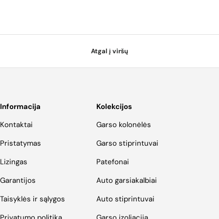
Atgal į viršų
Informacija
Kolekcijos
Kontaktai
Garso kolonėlės
Pristatymas
Garso stiprintuvai
Lizingas
Patefonai
Garantijos
Auto garsiakalbiai
Taisyklės ir sąlygos
Auto stiprintuvai
Privatumo politika
Garso izoliacija