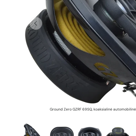
Ankstesnis
Ground Zero GZRF 69SQ, koaksialinė automobilinė