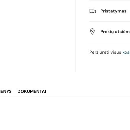
Pristatymas
os rodinyje
izdą 4 galerijos rodinyje
Prekių atsiė
Peržiūrėti visus
koa
MENYS
DOKUMENTAI