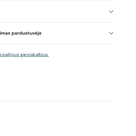
mimas parduotuvėje
ksialinius garsiakalbius.