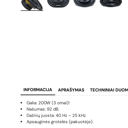
Įkelti vaizdą 1 galerijos rodinyje
Įkelti vaizdą 2 galerijos rodinyje
Įkelti vaizdą 3 galerij
Įkelti va
INFORMACIJA
APRAŠYMAS
TECHNINIAI DUO
Galia: 200W (3 omai)!
Našumas: 9
2 dB.
Dažnių juosta: 40 Hz – 25 kHz.
Apsauginės grotelės (pakuotėje).