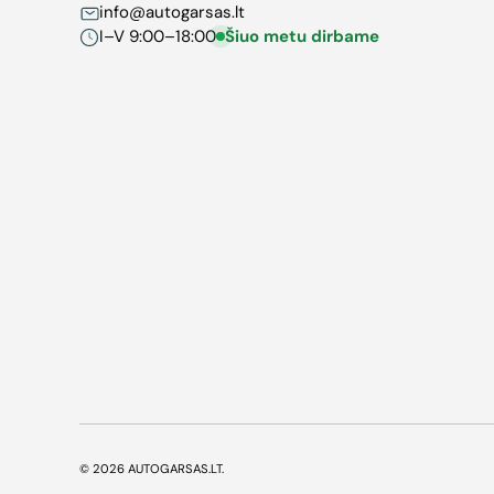
info@autogarsas.lt
I–V 9:00–18:00
Šiuo metu dirbame
© 2026
AUTOGARSAS.LT
.