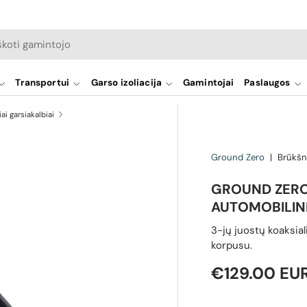
a
Transportui
Garso izoliacija
Gamintojai
Paslaugos
iai garsiakalbiai
Ground Zero
|
Brūkšn
GROUND ZERO
AUTOMOBILIN
3-jų juostų koaksia
korpusu.
Reguliari ka
€129.00 EU