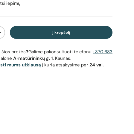
tsiliepimų
Į krepšelį
Padidinti kiekį
dėl šios prekės❓Galime pakonsultuoti telefonu
+370 683
salone
Armatūrininkų g. 1,
Kaunas.
ųsti mums užklausą
į kurią atsakysime per
24 val.
utomobilinė garsiakalbio sistema - Garsiakalbio grotelės su
Ground Zero
tipu ir tvirtinimo skylutėmis