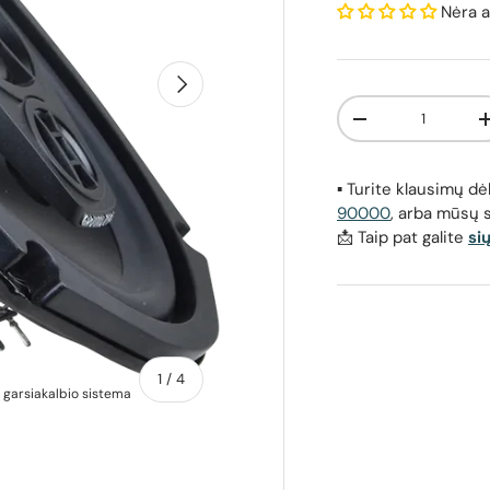
Nėra a
Kitas
Kiekis
Sumažinti kiekį
▪️ Turite klausimų 
90000
, arba mūsų 
📩 Taip pat galite
si
apie
1
/
4
 garsiakalbio sistema
Ground Zero GZRF 69SQ, koaksialinė a
logo