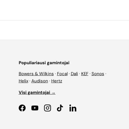
Populiariausi gamintojai
Bowers & Wilkins
·
Focal
·
Dali
·
KEF
·
Sonos
·
Helix
·
Audison
·
Hertz
Visi gamintojai →
Facebook
YouTube
Instagram
TikTok
LinkedIn