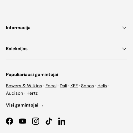
Informacija
Kolekcijos
Populiariausi gamintojai
Bowers & Wilkins
·
Focal
·
Dali
·
KEF
·
Sonos
·
Helix
·
Audison
·
Hertz
Visi gamintojai →
Facebook
YouTube
Instagram
TikTok
LinkedIn