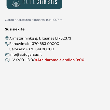
Garso aparatūros ekspertai nuo 1997 m.
Susisiekite
Armatūrininkų g. 1, Kaunas LT-52373
Pardavimai:
+370 683 90000
Servisas:
+370 614 30000
info@autogarsas.lt
I–V 9:00–18:00
Atsidarome šiandien 9:00