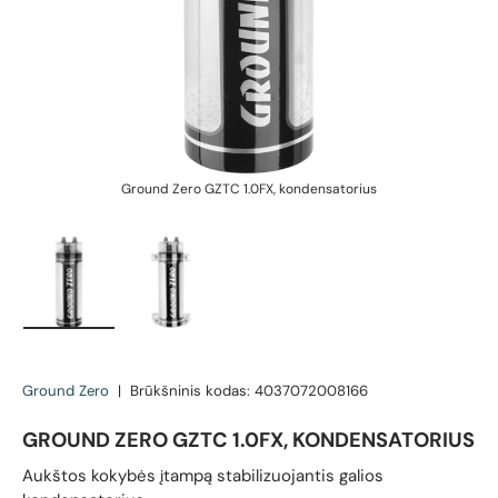
Ground Zero GZTC 1.0FX, kondensatorius
Įkelti vaizdą 1 galerijos rodinyje
Įkelti vaizdą 2 galerijos rodinyje
Ground Zero
|
Brūkšninis kodas:
4037072008166
GROUND ZERO GZTC 1.0FX, KONDENSATORIUS
Aukštos kokybės įtampą stabilizuojantis galios