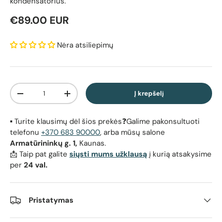
kondensatorius.
Reguliari kaina
€89.00 EUR
Nėra atsiliepimų
Kiekis
Į krepšelį
Sumažinti kiekį
Padidinti kiekį
▪️ Turite klausimų dėl šios prekės❓Galime pakonsultuoti
telefonu
+370 683 90000
, arba mūsų salone
Armatūrininkų g. 1,
Kaunas.
📩 Taip pat galite
siųsti mums užklausą
į kurią atsakysime
per
24 val.
Pristatymas