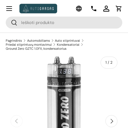
Meniu
Kalba
Pereiti prie turinio
Kontaktai
Prisijungti
Krep
Paieška
Paieška
Pagrindinis
Automobiliams
Auto stiprintuvai
Priedai stiprintuvų montavimui
Kondensatoriai
Ground Zero GZTC 1.0FX, kondensatorius
apie
1
/
2
Pereiti prie prekės informacijos
Ankstesnis
Kitas