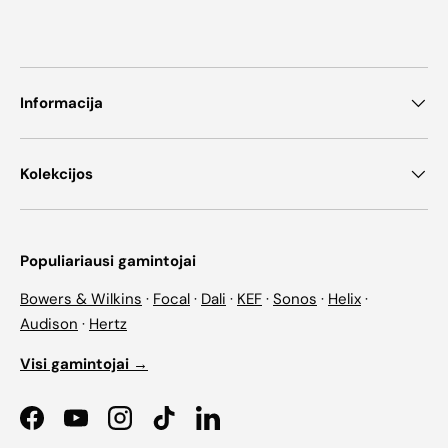
Informacija
Kolekcijos
Populiariausi gamintojai
Bowers & Wilkins
·
Focal
·
Dali
·
KEF
·
Sonos
·
Helix
·
Audison
·
Hertz
Visi gamintojai →
Facebook
YouTube
Instagram
TikTok
LinkedIn