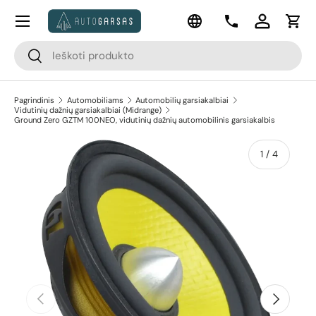
Meniu
Kalba
Pereiti prie turinio
Kontaktai
Prisijungti
Krep
Paieška
Paieška
Pagrindinis
Automobiliams
Automobilių garsiakalbiai
Vidutinių dažnių garsiakalbiai (Midrange)
Ground Zero GZTM 100NEO, vidutinių dažnių automobilinis garsiakalbis
apie
1
/
4
Pereiti prie prekės informacijos
Ankstesnis
Kitas