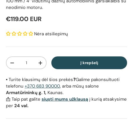
100 mm / 4″ vidutinių dažnių automobilinis garsiakalbis su
neodimio motoru.
Reguliari kaina
€119.00 EUR
Nėra atsiliepimų
Kiekis
Į krepšelį
Sumažinti kiekį
Padidinti kiekį
▪️ Turite klausimų dėl šios prekės❓Galime pakonsultuoti
telefonu
+370 683 90000
, arba mūsų salone
Armatūrininkų g. 1,
Kaunas.
📩 Taip pat galite
siųsti mums užklausą
į kurią atsakysime
per
24 val.