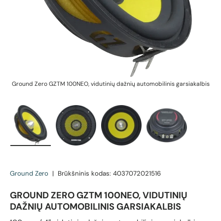
Ground Zero GZTM 100NEO, vidutinių dažnių automobilinis garsiakalbis
G
Įkelti vaizdą 1 galerijos rodinyje
Įkelti vaizdą 2 galerijos rodinyje
Įkelti vaizdą 3 galerijos rodin
Įkelti vaizdą 4 g
Ground Zero
|
Brūkšninis kodas:
4037072021516
GROUND ZERO GZTM 100NEO, VIDUTINIŲ
DAŽNIŲ AUTOMOBILINIS GARSIAKALBIS