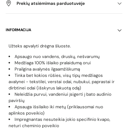
Prekių atsiėmimas parduotuvėje
INFORMACIJA
Užteks apvalyti drėgna šluoste.
Apsaugo nuo vandens, druskų, nešvarumų
Medžiaga 100% išlaiko pralaidumą orui
Prailgina avalynės ilgaamžiškumą
Tinka bet kokios rūšies, visų tipų medžiagos
avalynei - tekstilei, verstai odai, nubukui, paprastai ir
dirbtinei odai (išskyrus lakuotą odą)
Neleidžia purvui, vandeniui įsigerti į bato audinio
paviršių
Apsauga išsilaiko iki metų (priklausomai nuo
aplinkos poveikio)
Impregnantas nesuteikia jokio specifinio kvapo,
neturi cheminio poveikio