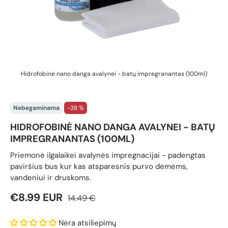
Hidrofobinė nano danga avalynei - batų impregranantas (100ml)
Nebegaminama
-38 %
HIDROFOBINĖ NANO DANGA AVALYNEI - BATŲ
IMPREGRANANTAS (100ML)
Priemonė ilgalaikei avalynės impregnacijai - padengtas
paviršius bus kur kas atsparesnis purvo dėmėms,
vandeniui ir druskoms.
Reguliari kaina
Pardavimo kaina
€8.99 EUR
14.49 €
Nėra atsiliepimų