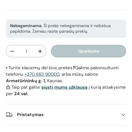
Nebegaminama.
Ši prekė nebegaminama ir nebebus
papildoma. Žemiau rasite panašių prekių.
Kiekis
Išparduota
Sumažinti kiekį
Padidinti kiekį
▪️ Turite klausimų dėl šios prekės❓Galime pakonsultuoti
telefonu
+370 683 90000
, arba mūsų salone
Armatūrininkų g. 1,
Kaunas.
📩 Taip pat galite
siųsti mums užklausą
į kurią atsakysime
per
24 val.
Pristatymas