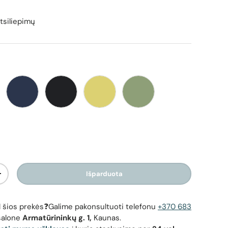
tsiliepimų
a
Mėlyna
Juoda
Geltona
Žalia
žinė
Išparduota
Padidinti kiekį
as Fibaro The Button - Mygtukas ir pakuotė su simboliais
Išmanu
dėl šios prekės❓Galime pakonsultuoti telefonu
+370 683
salone
Armatūrininkų g. 1,
Kaunas.