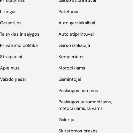
Pristatymas
Garso stiprintuvai
Lizingas
Patefonai
Garantijos
Auto garsiakalbiai
Taisyklės ir sąlygos
Auto stiprintuvai
Privatumo politika
Garso izoliacija
Straipsniai
Kemperiams
Apie mus
Motociklams
Vaizdo įrašai
Gamintojai
Paslaugos namams
Paslaugos automobiliams,
motociklams, laivams
Galerija
Skirstomos prekės