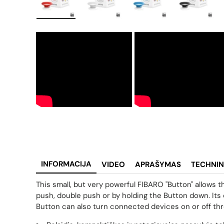
Įkelti vaizdą 1 galerijos rodinyje
Įkelti vaizdą 2 galerijos rodinyje
Įkelti vaizdą 3 galerij
Įkelti va
INFORMACIJA
VIDEO
APRAŠYMAS
TECHNIN
This small, but very powerful FIBARO "Button" allows
push, double push or by holding the Button down. I
Button can also turn connected devices on or off t