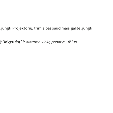
įjungti Projektorių, trimis paspaudimais galite įjungti
šį
"Mygtuką"
ir sistema viską padarys už jus.