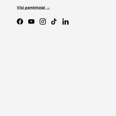
Visi gamintojai →
Facebook
YouTube
Instagram
TikTok
LinkedIn