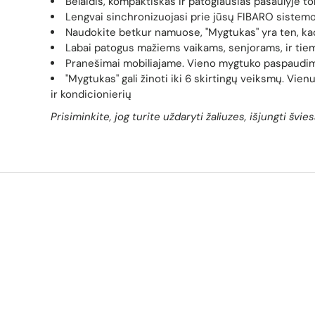
Belaidis, kompaktiškas ir patogiausias pasaulyje tok
Lengvai sinchronizuojasi prie jūsų FIBARO sistem
Naudokite betkur namuose, "Mygtukas" yra ten, kad
Labai patogus mažiems vaikams, senjorams, ir tiem
Pranešimai mobiliajame. Vieno mygtuko paspaudimu
"Mygtukas" gali žinoti iki 6 skirtingų veiksmų. Vien
ir kondicionierių
Prisiminkite, jog turite uždaryti žaliuzes, išjungti švie