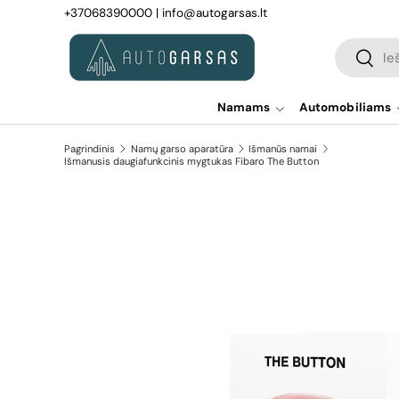
+37068390000
|
info@autogarsas.lt
Pereiti prie turinio
Paieška
Paiešk
Namams
Automobiliams
Pagrindinis
Namų garso aparatūra
Išmanūs namai
Išmanusis daugiafunkcinis mygtukas Fibaro The Button
Pereiti prie prekės informacijos