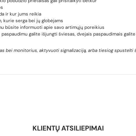
io pobūdžio prietaisas gali prisitaikyti betkur
os
a ir kur jums reikia
, kurie serga bei jų globėjams
 būsite informuoti apie savo artimųjų poreikius
u paspaudimu galite išjungti šviesas, dvejais paspaudimais galite 
sas bei monitorius, aktyvuoti signalizaciją, arba tiesiog spustelti 
KLIENTŲ ATSILIEPIMAI