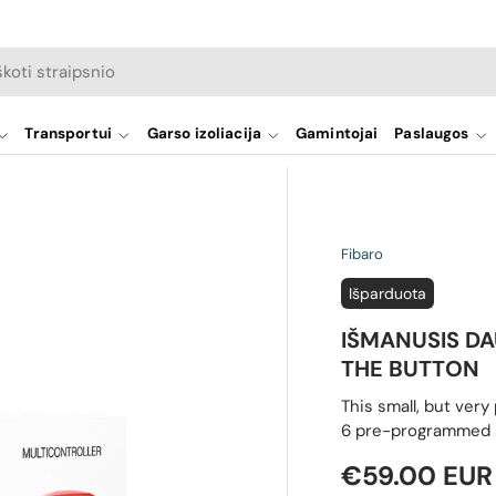
a
Transportui
Garso izoliacija
Gamintojai
Paslaugos
Fibaro
Išparduota
IŠMANUSIS D
THE BUTTON
This small, but very
6 pre-programmed s
Reguliari ka
€59.00 EUR