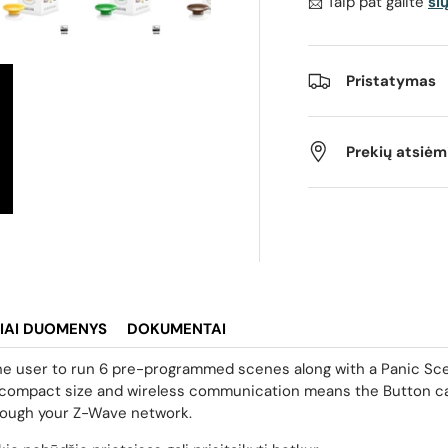
📩 Taip pat galite
si
os rodinyje
izdą 4 galerijos rodinyje
Įkelti vaizdą 5 galerijos rodinyje
Įkelti vaizdą 6 galerijos rodinyje
Įkelti vaizdą 7 galerijos rodinyje
Įkelti vaizdą 8 galer
Pristatymas
Prekių atsiė
IAI DUOMENYS
DOKUMENTAI
 the user to run 6 pre-programmed scenes along with a Panic Sce
ts compact size and wireless communication means the Button
hrough your Z-Wave network.