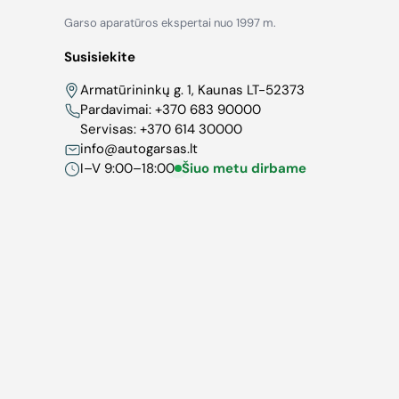
Garso aparatūros ekspertai nuo 1997 m.
Susisiekite
Armatūrininkų g. 1, Kaunas LT-52373
Pardavimai:
+370 683 90000
Servisas:
+370 614 30000
info@autogarsas.lt
I–V 9:00–18:00
Šiuo metu dirbame