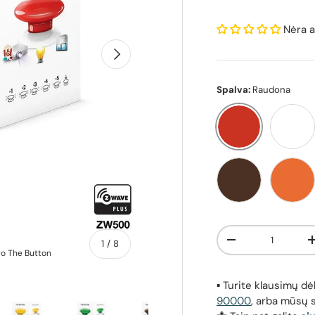
Nėra a
Kitas
Spalva:
Raudona
Raudona
Balt
Ruda
Oran
Kiekis
apie
1
/
8
Sumažinti kiekį
ro The Button
Išmanusis daugiafunkcinis mygtuk
▪️ Turite klausimų 
90000
, arba mūsų 