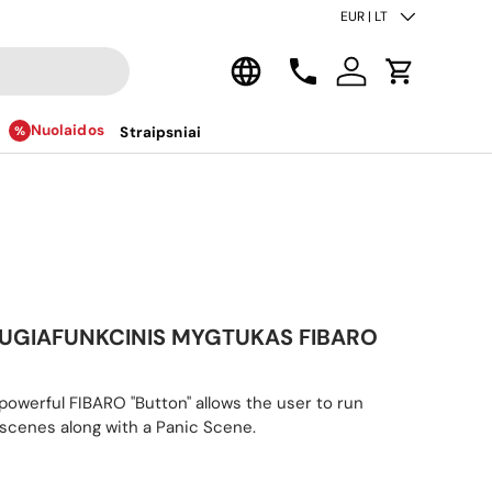
Šalis/regionas
EUR | LT
Kalba
Kontaktai
Prisijungti
Krepšelis
Nuolaidos
Straipsniai
AUGIAFUNKCINIS MYGTUKAS FIBARO
 powerful FIBARO "Button" allows the user to run
cenes along with a Panic Scene.
ina