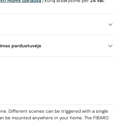
ųsti mums užklausą
į kurią atsakysime per
24 val.
ijos rodinyje
mimas parduotuvėje
ne. Different scenes can be triggered with a single
 can be mounted anywhere in your home. The FIBARO