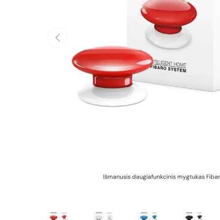
Ankstesnis
Išmanusis daugiafunkcinis mygtukas Fiba