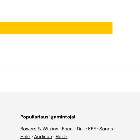
Populiariausi gamintojai
Bowers & Wilkins
·
Focal
·
Dali
·
KEF
·
Sonos
·
Helix
·
Audison
·
Hertz