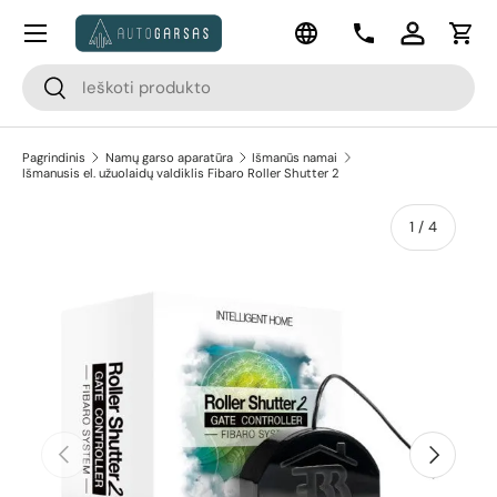
Meniu
Kalba
Pereiti prie turinio
Kontaktai
Prisijungti
Krep
Paieška
Paieška
Pagrindinis
Namų garso aparatūra
Išmanūs namai
Išmanusis el. užuolaidų valdiklis Fibaro Roller Shutter 2
apie
1
/
4
Pereiti prie prekės informacijos
Ankstesnis
Kitas