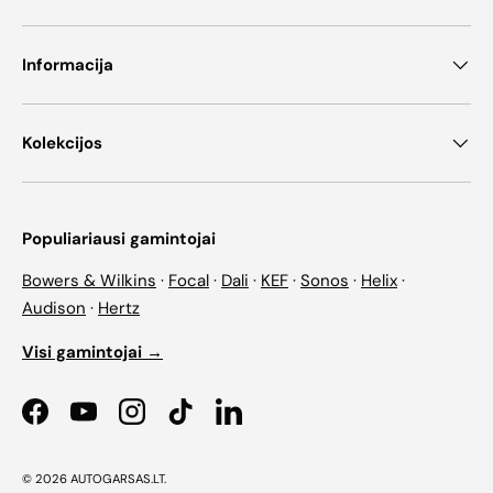
Informacija
Kolekcijos
Populiariausi gamintojai
Bowers & Wilkins
·
Focal
·
Dali
·
KEF
·
Sonos
·
Helix
·
Audison
·
Hertz
Visi gamintojai →
Facebook
YouTube
Instagram
TikTok
LinkedIn
© 2026
AUTOGARSAS.LT
.