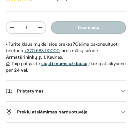
Kiekis
Išparduota
Sumažinti kiekį
Padidinti kiekį
▪️ Turite klausimų dėl šios prekės❓Galime pakonsultuoti
telefonu
+370 683 90000
, arba mūsų salone
Armatūrininkų g. 1,
Kaunas.
📩 Taip pat galite
siųsti mums užklausą
į kurią atsakysime
per
24 val.
Pristatymas
Prekių atsiėmimas parduotuvėje