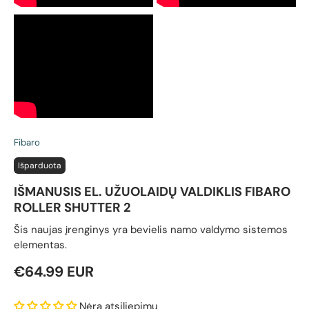
Fibaro
Išparduota
IŠMANUSIS EL. UŽUOLAIDŲ VALDIKLIS FIBARO
ROLLER SHUTTER 2
Šis naujas įrenginys yra bevielis namo valdymo sistemos
elementas.
Reguliari kaina
€64.99 EUR
Nėra atsiliepimų