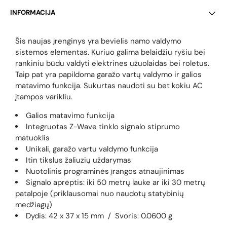
INFORMACIJA
Šis naujas
įrenginys yra bevielis namo valdymo
sistemos elementas. Kuriuo galima belaidžiu ryšiu bei
rankiniu būdu valdyti elektrines užuolaidas bei roletus.
Taip pat yra
papildoma garažo vartų valdymo ir galios
matavimo funkcija. Sukurtas naudoti su bet kokiu AC
įtampos varikliu.
Galios matavimo funkcija
Integruotas Z-Wave tinklo signalo stiprumo
matuoklis
Unikali, garažo vartu valdymo funkcija
Itin tikslus žaliuzių uždarymas
Nuotolinis programinės įrangos atnaujinimas
Signalo aprėptis: iki 50 metrų lauke ar iki 30 metrų
patalpoje (priklausomai nuo naudotų statybinių
medžiagų)
Dydis: 42 x 37 x 15 mm / Svoris: 0.0600 g