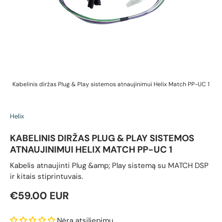
Kabelinis diržas Plug & Play sistemos atnaujinimui Helix Match PP-UC 1
Helix
KABELINIS DIRŽAS PLUG & PLAY SISTEMOS
ATNAUJINIMUI HELIX MATCH PP-UC 1
Kabelis atnaujinti Plug &amp; Play sistemą su MATCH DSP
ir kitais stiprintuvais.
Reguliari kaina
€59.00 EUR
Nėra atsiliepimų