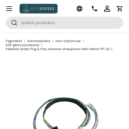
Meniu
Kalba
Pereiti prie turinio
Kontaktai
Prisijungti
Krep
Paieška
Paieška
Pagrindinis
Automobiliams
Auto stiprintuvai
DSP garso procesoriai
Kabelinis diržas Plug & Play sistemos atnaujinimui Helix Match PP-UC 1
Pereiti prie prekės informacijos