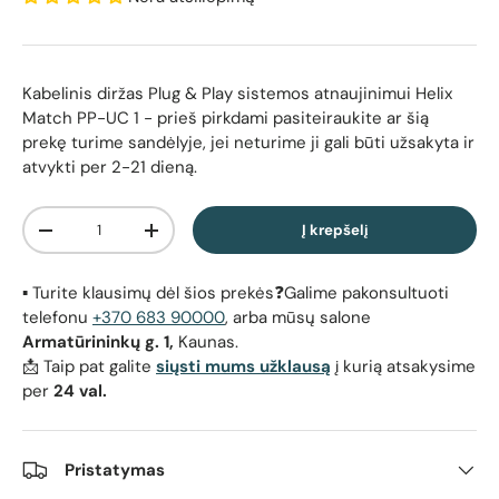
Kabelinis diržas Plug & Play sistemos atnaujinimui Helix
Match PP-UC 1
- prieš pirkdami pasiteiraukite ar šią
prekę turime sandėlyje, jei neturime ji gali būti užsakyta ir
atvykti per 2-21 dieną.
Kiekis
Į krepšelį
Sumažinti kiekį
Padidinti kiekį
▪️ Turite klausimų dėl šios prekės❓Galime pakonsultuoti
telefonu
+370 683 90000
, arba mūsų salone
Armatūrininkų g. 1,
Kaunas.
📩 Taip pat galite
siųsti mums užklausą
į kurią atsakysime
per
24 val.
Pristatymas