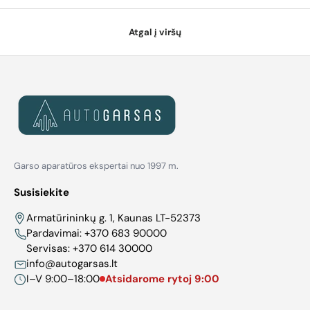
Atgal į viršų
Garso aparatūros ekspertai nuo 1997 m.
Susisiekite
Armatūrininkų g. 1, Kaunas LT-52373
Pardavimai:
+370 683 90000
Servisas:
+370 614 30000
info@autogarsas.lt
I–V 9:00–18:00
Atsidarome rytoj 9:00