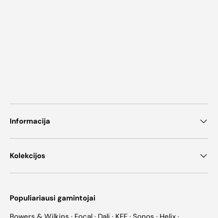
Informacija
Kolekcijos
Populiariausi gamintojai
Bowers & Wilkins
·
Focal
·
Dali
·
KEF
·
Sonos
·
Helix
·