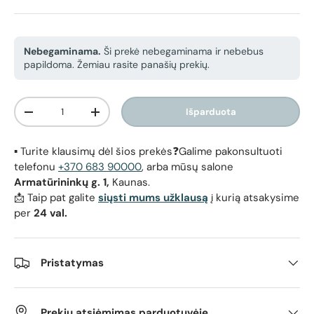
Nebegaminama.
Ši prekė nebegaminama ir nebebus
papildoma. Žemiau rasite panašių prekių.
Kiekis
Išparduota
Sumažinti kiekį
Padidinti kiekį
▪️ Turite klausimų dėl šios prekės❓Galime pakonsultuoti
telefonu
+370 683 90000
, arba mūsų salone
Armatūrininkų g. 1,
Kaunas.
📩 Taip pat galite
siųsti mums užklausą
į kurią atsakysime
per
24 val.
Pristatymas
Prekių atsiėmimas parduotuvėje