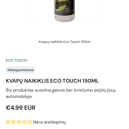
Kvapų naikiklis Eco Touch 150ml
ECO TOUCH
Nebegaminama
KVAPŲ NAIKIKLIS ECO TOUCH 150ML
Šis produktas suteikia gaivos bei šviežumo pojūtį jūsų
automobilyje.
Reguliari kaina
€4.99 EUR
Nėra atsiliepimų