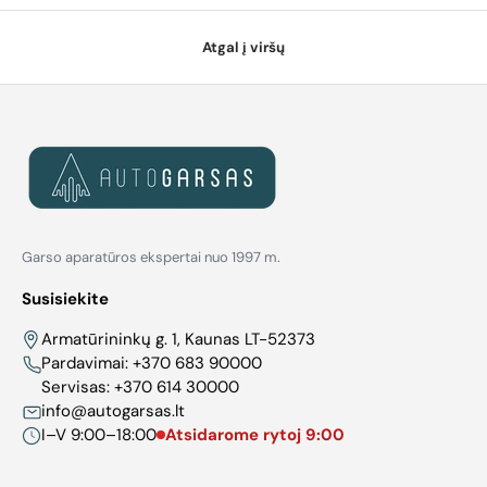
Atgal į viršų
Garso aparatūros ekspertai nuo 1997 m.
Susisiekite
Armatūrininkų g. 1, Kaunas LT-52373
Pardavimai:
+370 683 90000
Servisas:
+370 614 30000
info@autogarsas.lt
I–V 9:00–18:00
Atsidarome rytoj 9:00