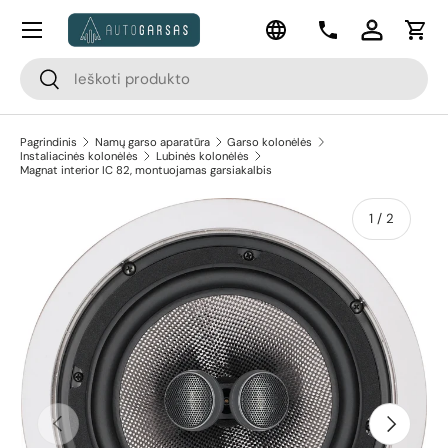
Meniu
Kalba
Pereiti prie turinio
Kontaktai
Prisijungti
Krep
Paieška
Paieška
Pagrindinis
Namų garso aparatūra
Garso kolonėlės
Instaliacinės kolonėlės
Lubinės kolonėlės
Magnat interior IC 82, montuojamas garsiakalbis
apie
1
/
2
Pereiti prie prekės informacijos
Ankstesnis
Kitas