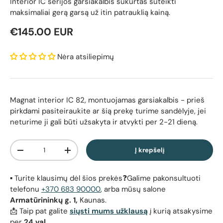
Interior IC serijos garsiakalbis sukurtas suteikti
maksimaliai gerą garsą už itin patrauklią kainą.
Reguliari kaina
€145.00 EUR
Nėra atsiliepimų
Magnat interior IC 82, montuojamas garsiakalbis
- prieš
pirkdami pasiteiraukite ar šią prekę turime sandėlyje, jei
neturime ji gali būti užsakyta ir atvykti per 2-21 dieną.
Kiekis
Į krepšelį
Sumažinti kiekį
Padidinti kiekį
▪️ Turite klausimų dėl šios prekės❓Galime pakonsultuoti
telefonu
+370 683 90000
, arba mūsų salone
Armatūrininkų g. 1,
Kaunas.
📩 Taip pat galite
siųsti mums užklausą
į kurią atsakysime
per
24 val.