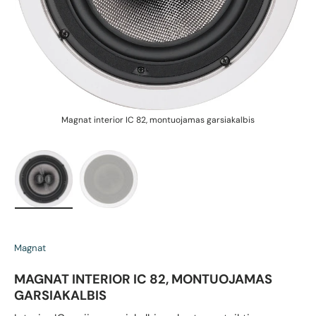
Magnat interior IC 82, montuojamas garsiakalbis
M
Įkelti vaizdą 1 galerijos rodinyje
Įkelti vaizdą 2 galerijos rodinyje
Magnat
MAGNAT INTERIOR IC 82, MONTUOJAMAS
GARSIAKALBIS