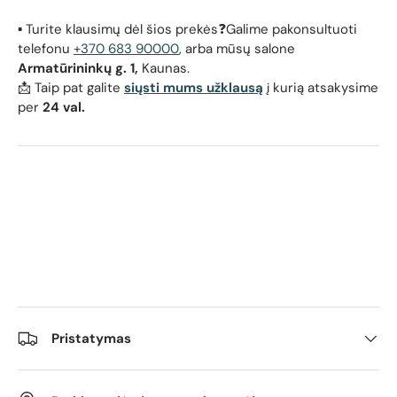
▪️ Turite klausimų dėl šios prekės❓Galime pakonsultuoti
telefonu
+370 683 90000
, arba mūsų salone
Armatūrininkų g. 1,
Kaunas.
📩 Taip pat galite
siųsti mums užklausą
į kurią atsakysime
per
24 val.
Pristatymas