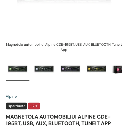
Magnetola automobiliui Alpine CDE-195BT, USB, AUX, BLUETOOTH, TuneIt
Ma
App
Įkelti vaizdą 1 galerijos rodinyje
Įkelti vaizdą 2 galerijos rodinyje
Įkelti vaizdą 3 galerijos rodin
Įkelti vaizdą 4 g
Įk
Alpine
Išparduota
-12 %
MAGNETOLA AUTOMOBILIUI ALPINE CDE-
195BT, USB, AUX, BLUETOOTH, TUNEIT APP