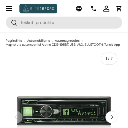
Meniu
Kalba
Pereiti prie turinio
Kontaktai
Prisijungti
Krep
Paieška
Paieška
Pagrindinis
Automobiliams
Automagnetolos
Magnetola automobiliui Alpine CDE-195BT, USB, AUX, BLUETOOTH, TuneIt App
apie
1
/
7
Pereiti prie prekės informacijos
Ankstesnis
Kitas