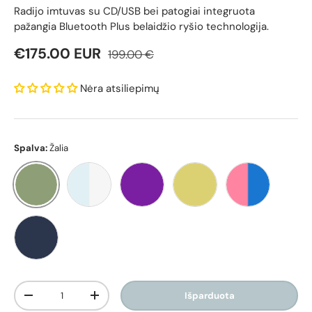
Radijo imtuvas su CD/USB bei patogiai integruota
pažangia Bluetooth Plus belaidžio ryšio technologija.
Reguliari kaina
Pardavimo kaina
€175.00 EUR
199.00 €
Nėra atsiliepimų
Spalva:
Žalia
Žalia
Ledo-Balta
Violetinė
Geltona
Rožinė-Mėlyn
Mėlyna
Kiekis
Išparduota
Sumažinti kiekį
Padidinti kiekį