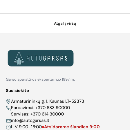
Atgal į viršų
Garso aparatūros ekspertai nuo 1997 m.
Susisiekite
Armatūrininkų g. 1, Kaunas LT-52373
Pardavimai:
+370 683 90000
Servisas:
+370 614 30000
info@autogarsas.lt
I–V 9:00–18:00
Atsidarome šiandien 9:00