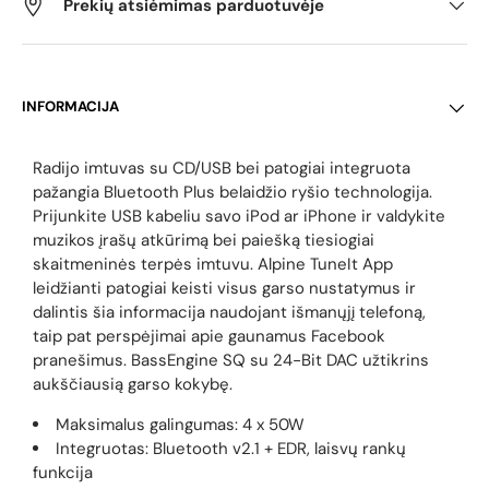
Prekių atsiėmimas parduotuvėje
INFORMACIJA
Radijo imtuvas su CD/USB
bei patogiai integruota
pažangia Bluetooth Plus belaidžio ryšio technologija.
Prijunkite USB kabeliu savo iPod ar iPhone ir valdykite
muzikos įrašų atkūrimą bei paiešką tiesiogiai
skaitmeninės terpės imtuvu. Alpine TuneIt App
leidžianti patogiai keisti visus garso nustatymus ir
dalintis šia informacija naudojant išmanųjį telefoną,
taip pat perspėjimai apie gaunamus Facebook
pranešimus.
BassEngine SQ su 24-Bit DAC užtikrins
aukščiausią garso kokybę.
Maksimalus galingumas: 4 x 50W
Integruotas: Bluetooth v2.1 + EDR, laisvų rankų
funkcija