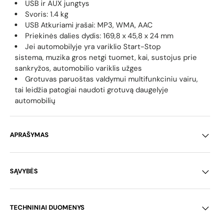
USB ir AUX jungtys
Svoris: 1.4 kg
USB Atkuriami įrašai: MP3, WMA, AAC
Priekinės dalies dydis: 169,8 x 45,8 x 24 mm
Jei automobilyje yra variklio Start-Stop
sistema, muzika gros netgi tuomet, kai, sustojus prie
sankryžos, automobilio variklis užges
Grotuvas paruoštas valdymui multifunkciniu vairu,
tai leidžia patogiai naudoti grotuvą daugelyje
automobilių
APRAŠYMAS
SĄVYBĖS
TECHNINIAI DUOMENYS