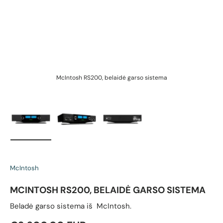
McIntosh RS200, belaidė garso sistema
M
Įkelti vaizdą 1 galerijos rodinyje
Įkelti vaizdą 2 galerijos rodinyje
Įkelti vaizdą 3 galerijos rodin
McIntosh
MCINTOSH RS200, BELAIDĖ GARSO SISTEMA
Beladė garso sistema iš McIntosh.