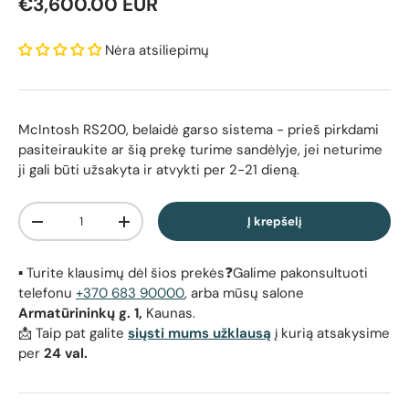
Reguliari kaina
€3,600.00 EUR
Nėra atsiliepimų
McIntosh RS200, belaidė garso sistema
- prieš pirkdami
pasiteiraukite ar šią prekę turime sandėlyje, jei neturime
ji gali būti užsakyta ir atvykti per 2-21 dieną.
Kiekis
Į krepšelį
Sumažinti kiekį
Padidinti kiekį
▪️ Turite klausimų dėl šios prekės❓Galime pakonsultuoti
telefonu
+370 683 90000
, arba mūsų salone
Armatūrininkų g. 1,
Kaunas.
📩 Taip pat galite
siųsti mums užklausą
į kurią atsakysime
per
24 val.