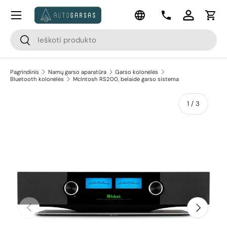
Meniu
Kalba
Pereiti prie turinio
Kontaktai
Prisijungti
Krep
Paieška
Paieška
Pagrindinis
Namų garso aparatūra
Garso kolonėlės
Bluetooth kolonėlės
McIntosh RS200, belaidė garso sistema
apie
1
/
3
Pereiti prie prekės informacijos
Ankstesnis
Kitas